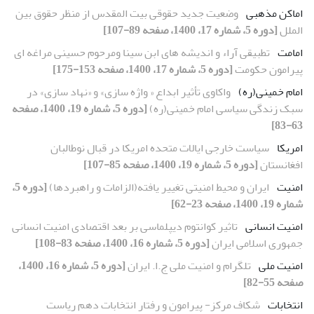
اماکن مذهبی
وضعیت جدید حقوقی بیت المقدس از منظر حقوق بین
الملل
[دوره 5، شماره 17، 1400، صفحه 89-107]
امامت
تطبیقی آراء و اندیشه های ابن سینا ومرحوم حسینی مراغه ای
پیرامون حکومت
[دوره 5، شماره 17، 1400، صفحه 153-175]
امام خمینی(ره)
واکاوی تأثیر ابداع « واژه سازی» و «نهاد سازی» در
سبک زندگی سیاسی امام خمینی(ره)
[دوره 5، شماره 19، 1400، صفحه
63-83]
امریکا
سیاست خارجی ایالات متحده امریکا در قبال نوطالبان
افغانستان
[دوره 5، شماره 19، 1400، صفحه 85-107]
امنیت
ایران و محیط امنیتی تغییر یافته(الزامات و راهبردها)
[دوره 5،
شماره 19، 1400، صفحه 23-62]
امنیت انسانی
تاثیر کوانتوم دیپلماسی بر بعد اقتصادی امنیت انسانی
جمهوری اسلامی ایران
[دوره 5، شماره 16، 1400، صفحه 83-108]
امنیت ملی
تلگرام و امنیت ملی ج.ا. ایران
[دوره 5، شماره 16، 1400،
صفحه 55-82]
انتخابات
شکاف مرکز- پیرامون و رفتار انتخابات دهم ریاست