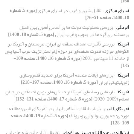
160]
آسیای مرکزی
تقابل شرق و غرب در آسیای مرکزی
[دوره 5، شماره
18، 1400، صفحه 51-76]
آلودگی
بررسی مسئولیت دولت ها بر أساس أصول بین الملل
برمسئله ریزگردها در جنوب و غرب ایران
[دوره 5، شماره 18، 1400]
آمریکا
بررسی تأثیرات اهداف منطقه ای ایران، عربستان و آمریکا بر
الگوهای موازنة قدرت منطقه‌ای در حوزة ژئواستراتژیک غرب آسیا پس
از حادثة 11 سپتامبر 2001
[دوره 5، شماره 16، 1400، صفحه 109-
135]
آمریکا
ابزارهای ایالات متحده آمریکا برای تحدید قلمروسازی
ژئوپلیتیکی ایران
[دوره 5، شماره 16، 1400، صفحه 197-218]
آمریکا
بازنمایی رسانه‌ای آمریکا از جنبش‌های نوین اجتماعی در جهان
اسلام (2009-2020)
[دوره 5، شماره 17، 1400، صفحه 131-152]
آمریکای لاتین
بازتاب انقلاب اسلامی ایران در آمریکای لاتین(مطالعه
موردی: جمهوری بولیواری ونزوئلا)
[دوره 5، شماره 19، 1400، صفحه
109-128]
آیت‌الله‌میرعبدالفتاح‌حسینی‌مراغه‌ای
تطبیقی آراء و اندیشه های ابن