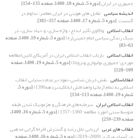
جمهوری در ایران
[دوره 5، شماره 18، 1400، صفحه 135-154]
اندیشه سیاسی
تقابل های هویتی در ایران معاصر؛ تداوم در
گسست.
[دوره 5، شماره 17، 1400، صفحه 357-381]
انقلاب اسلامی
واکاوی تأثیر ابداع « واژه سازی» و «نهاد سازی» در
سبک زندگی سیاسی امام خمینی(ره)
[دوره 5، شماره 19، 1400، صفحه
63-83]
انقلاب اسلامی
بازتاب انقلاب اسلامی ایران در آمریکای لاتین(مطالعه
موردی: جمهوری بولیواری ونزوئلا)
[دوره 5، شماره 19، 1400، صفحه
109-128]
انقلاباسلامی
نقش جریان شناسیِ «نفوذ»برعدم دستیابی انقلاب
اسلامی به تمام آرمانها واهدافش (باتاکیدبردهه1390)
[دوره 5،
شماره 19، 1400، صفحه 113-134]
انقلاب اسلامی ایران
سرمایه‌های فرهنگی و هژمونیک شدن طبقه
متوسط سنتی (مورد مطالعه: 1360-1357)
[دوره 5، شماره 16، 1400،
صفحه 239-259]
انقلاب های عربی
ارزیابی علل رشد و گسترش افراط گرایی مذهبی
در آسیای مرکزی (2009-2019)
[دوره 5، شماره 16، 1400، صفحه