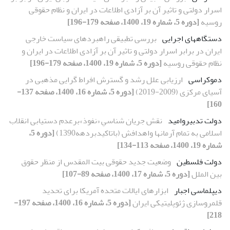
اسرار دولتی و تاثیر آن بر آزادی اطلاعات در ایران و نظام حقوقی
روسیه
[دوره 5، شماره 19، 1400، صفحه 179-196]
دستگاههای اجرایی
بررسی تطبیقی راهبردهای سیاست خارجی
ایران در برابر اسرار دولتی و تاثیر آن بر آزادی اطلاعات در ایران و
نظام حقوقی روسیه
[دوره 5، شماره 19، 1400، صفحه 179-196]
دموکراسی
ارزیابی علل رشد و گسترش افراط گرایی مذهبی در
آسیای مرکزی (2009-2019)
[دوره 5، شماره 16، 1400، صفحه 137-
160]
دولت تدبیروامید
نقش جریان شناسیِ «نفوذ»برعدم دستیابی انقلاب
اسلامی به تمام آرمانها واهدافش (باتاکیدبردهه1390)
[دوره 5،
شماره 19، 1400، صفحه 113-134]
دولت فلسطین
وضعیت جدید حقوقی بیت المقدس از منظر حقوق
بین الملل
[دوره 5، شماره 17، 1400، صفحه 89-107]
دیپلماسی اجبار
ابزارهای ایالات متحده آمریکا برای تحدید
قلمروسازی ژئوپلیتیکی ایران
[دوره 5، شماره 16، 1400، صفحه 197-
218]