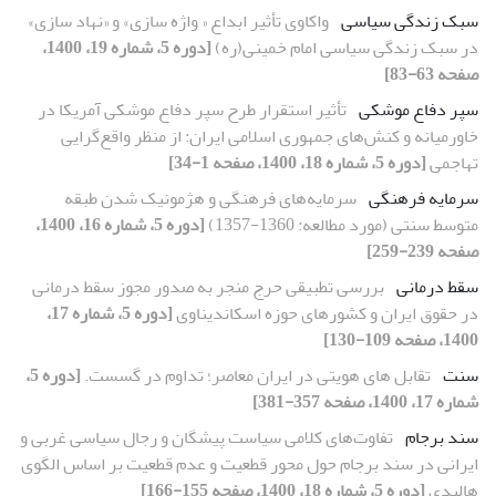
سبک زندگی سیاسی
واکاوی تأثیر ابداع « واژه سازی» و «نهاد سازی»
در سبک زندگی سیاسی امام خمینی(ره)
[دوره 5، شماره 19، 1400،
صفحه 63-83]
سپر دفاع موشکی
تأثیر استقرار طرح سپر دفاع موشکی آمریکا در
خاورمیانه و کنش‌های جمهوری اسلامی ایران: از منظر واقع‌گرایی
تهاجمی
[دوره 5، شماره 18، 1400، صفحه 1-34]
سرمایه فرهنگی
سرمایه‌های فرهنگی و هژمونیک شدن طبقه
متوسط سنتی (مورد مطالعه: 1360-1357)
[دوره 5، شماره 16، 1400،
صفحه 239-259]
سقط درمانی
بررسی تطبیقی حرج منجر به صدور مجوز سقط درمانی
در حقوق ایران و کشورهای حوزه اسکاندیناوی
[دوره 5، شماره 17،
1400، صفحه 109-130]
سنت
تقابل های هویتی در ایران معاصر؛ تداوم در گسست.
[دوره 5،
شماره 17، 1400، صفحه 357-381]
سند برجام
تفاوت‌های کلامی سیاست پیشگان و رجال سیاسی غربی و
ایرانی در سند برجام حول محور قطعیت و عدم قطعیت بر اساس الگوی
هالیدی
[دوره 5، شماره 18، 1400، صفحه 155-166]