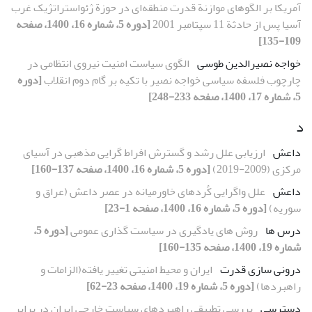
آمریکا بر الگوهای موازنة قدرت منطقه‌ای در حوزة ژئواستراتژیک غرب
آسیا پس از حادثة 11 سپتامبر 2001
[دوره 5، شماره 16، 1400، صفحه
109-135]
خواجه نصیرالدین طوسی
الگوی سیاست امنیت نیروی انتظامی در
چارچوب فلسفه سیاسی خواجه نصیر با تکیه بر گام دوم انقلاب
[دوره
5، شماره 17، 1400، صفحه 233-248]
د
داعش
ارزیابی علل رشد و گسترش افراط گرایی مذهبی در آسیای
مرکزی (2009-2019)
[دوره 5، شماره 16، 1400، صفحه 137-160]
داعش
علل واگرایی کُردهای خاورمیانه در عصر داعش (عراق و
سوریه)
[دوره 5، شماره 16، 1400، صفحه 1-23]
درس ها
روش های یادگیری در سیاست گذاری عمومی
[دوره 5،
شماره 19، 1400، صفحه 135-160]
درونی سازی قدرت
ایران و محیط امنیتی تغییر یافته(الزامات و
راهبردها)
[دوره 5، شماره 19، 1400، صفحه 23-62]
دسترسی
بررسی تطبیقی راهبردهای سیاست خارجی ایران در برابر