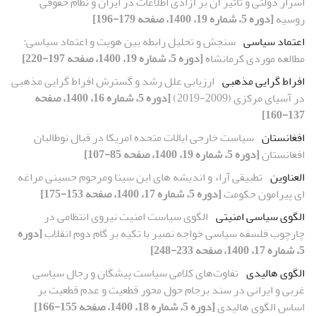
اسرار دولتی و تاثیر آن بر آزادی اطلاعات در ایران و نظام حقوقی
روسیه
[دوره 5، شماره 19، 1400، صفحه 179-196]
اعتماد سیاسی
سنجش و تحلیل رابطه بین هویت و اعتماد سیاسی:
مطالعه موردی کرمانشاه
[دوره 5، شماره 19، 1400، صفحه 197-220]
افراط گرایی مذهبی
ارزیابی علل رشد و گسترش افراط گرایی مذهبی
در آسیای مرکزی (2009-2019)
[دوره 5، شماره 16، 1400، صفحه
137-160]
افغانستان
سیاست خارجی ایالات متحده امریکا در قبال نوطالبان
افغانستان
[دوره 5، شماره 19، 1400، صفحه 85-107]
العناوین
تطبیقی آراء و اندیشه های ابن سینا ومرحوم حسینی مراغه
ای پیرامون حکومت
[دوره 5، شماره 17، 1400، صفحه 153-175]
الگوی سیاسی امنیتی
الگوی سیاست امنیت نیروی انتظامی در
چارچوب فلسفه سیاسی خواجه نصیر با تکیه بر گام دوم انقلاب
[دوره
5، شماره 17، 1400، صفحه 233-248]
الگوی هالیدی
تفاوت‌های کلامی سیاست پیشگان و رجال سیاسی
غربی و ایرانی در سند برجام حول محور قطعیت و عدم قطعیت بر
اساس الگوی هالیدی
[دوره 5، شماره 18، 1400، صفحه 155-166]