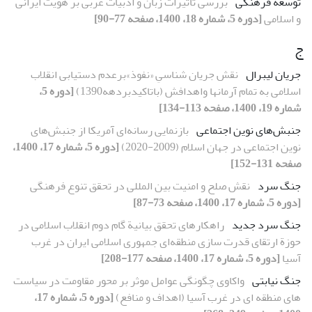
توسعه فرهنگی
بررسی تأثیرات زبان و ادبیات عربی بر هویت ایرانی
و اسلامی
[دوره 5، شماره 18، 1400، صفحه 77-90]
ج
جریان لیبرال
نقش جریان شناسیِ «نفوذ»برعدم دستیابی انقلاب
اسلامی به تمام آرمانها واهدافش (باتاکیدبردهه1390)
[دوره 5،
شماره 19، 1400، صفحه 113-134]
جنبش‌های نوین اجتماعی
بازنمایی رسانه‌ای آمریکا از جنبش‌های
نوین اجتماعی در جهان اسلام (2009-2020)
[دوره 5، شماره 17، 1400،
صفحه 131-152]
جنگ سرد
نقش صلح و امنیت بین المللی در تحقق تنوع فرهنگی
[دوره 5، شماره 17، 1400، صفحه 73-87]
جنگ سرد جدید
راهکارهای تحقق بیانیة گام دوم انقلاب اسلامی در
حوزة ارتقای قدرت ‌سازی منطقه‌ای جمهوری اسلامی ایران در غرب
آسیا
[دوره 5، شماره 17، 1400، صفحه 177-208]
جنگ نیابتی
واکاوی چگونگی عوامل موثر بر محور مقاومت در سیاست
های منطقه ای در غرب آسیا (اهداف و منافع)
[دوره 5، شماره 17،