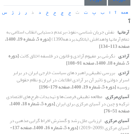
همه
آ
ا
ب
پ
ت
ث
ج
چ
ح
خ
د
ذ
ر
ز
ژ
س
آ
آرمانها
نقش جریان شناسیِ «نفوذ»برعدم دستیابی انقلاب اسلامی به
تمام آرمانها واهدافش (باتاکیدبردهه1390)
[دوره 5، شماره 19، 1400،
صفحه 113-134]
آزادی
نگرشی بر مفهوم آزادی و قانون در فلسفه اخلاق کانت
[دوره
5، شماره 18، 1400، صفحه 91-108]
آزادی
بررسی تطبیقی راهبردهای سیاست خارجی ایران در برابر
اسرار دولتی و تاثیر آن بر آزادی اطلاعات در ایران و نظام حقوقی
روسیه
[دوره 5، شماره 19، 1400، صفحه 179-196]
آسیای‌مرکزی
مطالعه تطبیقی فرصت‌ها و تهدیدات طرح‌های اقتصادی
ترکیه و چین در آسیای ‌مرکزی برای ایران
[دوره 5، شماره 18، 1400،
صفحه 51-76]
آسیای مرکزی
ارزیابی علل رشد و گسترش افراط گرایی مذهبی در
آسیای مرکزی (2009-2019)
[دوره 5، شماره 16، 1400، صفحه 137-