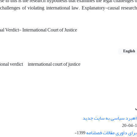
se to this is the research hypothesis that examines the legal challenges o
hallenges of violating international law. Explanatory-causal researc
 Verdict- International Court of Justice
English
ional verdict
international court of justice
راهبرد سیاسی به سایت جدید
13
ای داوری مقالات فصلنامه
1399-