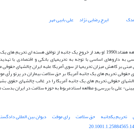
هدک
ایرج رضایی نژاد
علی بابیی مهر
آمریکا ازدهه هفتاد(1990 )و بعد از خروج یک جانبه از توافق هسته ای تح
ی به داروهای اساسی با توجه به تحریمهای بانکی و اقتصادی با تهدید 
بنی بر کاهش میزان تحریمها از سوی آمریکا علیه ایران چالشهای حقوقی 
 حقوقی تحریم های یک جانبه آمریکا بر حق سلامت بیماران در پرتو رأی 
شهای حقوقی تحریم های یک جانبه آمریکا را در غالب چالشهای حقوق بشر
نی- علی با بررسی و مطالعه اسنادمربوط به حوزه سلامت در ایران بدست م
تحریم یکجانبه
حق سلامت
رای موقت
دیوان بین المللی دادگست
20.1001.1.25884565.14