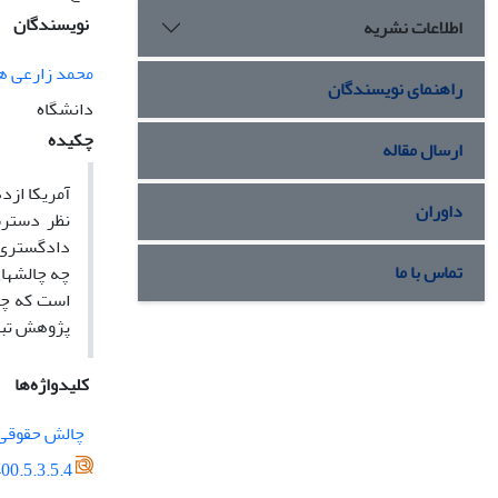
نویسندگان
اطلاعات نشریه
محمد زارعی 
راهنمای نویسندگان
دانشگاه
چکیده
ارسال مقاله
داوران
نظر دسترس
دادگستری م
تماس با ما
چه چالشهای
است که چال
پژوهش تبیی
کلیدواژه‌ها
چالش حقوقی
00.5.3.5.4