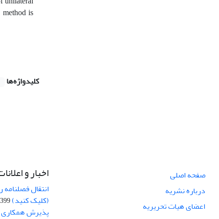
f unilateral
h method is
کلیدواژه‌ها
اخبار و اعلانات
صفحه اصلی
انتقال فصلنامه 
درباره نشریه
(کلیک کنید)
99-04-20
اعضای هیات تحریریه
پذیرش همکاری بر