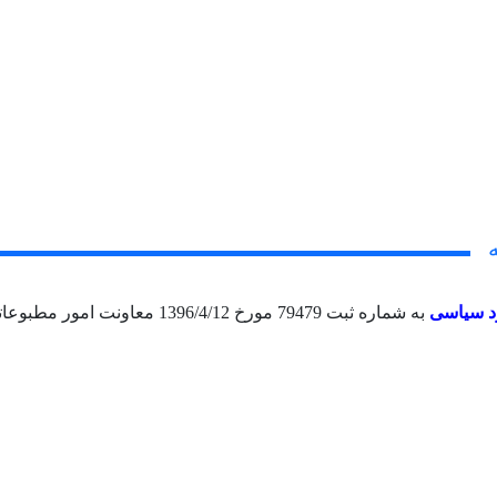
د سیاسی
به شماره ثبت 79479 مورخ 1396/4/12 معاونت امور مطبوعاتی و اطلاع رسانی وزارت فرهنگ و ارشاد اسلامی منتشر می گردد.