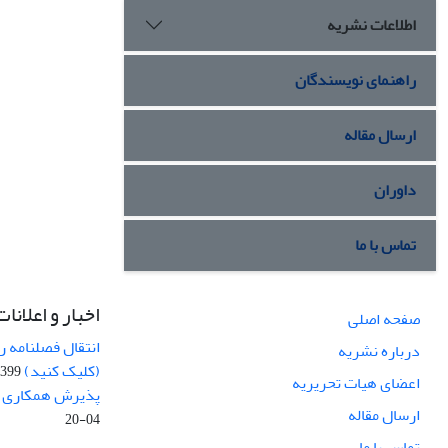
اطلاعات نشریه
راهنمای نویسندگان
ارسال مقاله
داوران
تماس با ما
اخبار و اعلانات
صفحه اصلی
انتقال فصلنامه 
درباره نشریه
(کلیک کنید)
99-04-20
اعضای هیات تحریریه
پذیرش همکاری بر
ارسال مقاله
04-20
تماس با ما