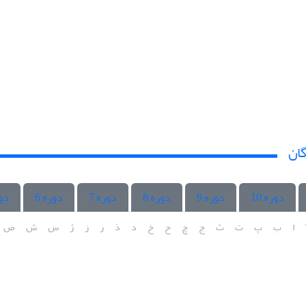
گان
دوره 10
دوره 9
دوره 8
دوره 7
دوره 6
دور
ا
ب
پ
ت
ث
ج
چ
ح
خ
د
ذ
ر
ز
ژ
س
ش
ص