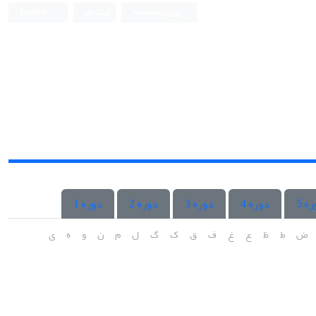
ورود به سامانه
ثبت نام
English
ه 5
دوره 4
دوره 3
دوره 2
دوره 1
ض
ط
ظ
ع
غ
ف
ق
ک
گ
ل
م
ن
و
ه
ی