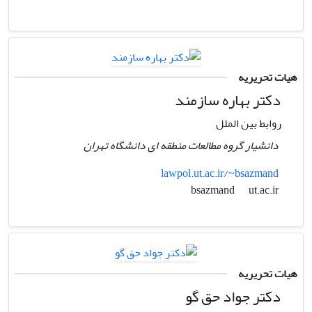
هیات تحریریه
دکتر بهاره سازمند
روابط بین الملل
دانشیار گروه مطالعات منطقه ای دانشگاه تهران
lawpol.ut.ac.ir/~bsazmand
ut.ac.ir
bsazmand
هیات تحریریه
دکتر جواد حق گو