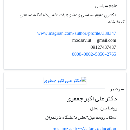
علوم سیاسی
دکتری علوم سیاسی و عضو هیات علمی دانشگاه صنعتی
کرمانشاه
www.magiran.com/author/profile/338347
gmail.com
moosaviut
09127437487
0000-0002-5856-2765
سردبیر
دکتر علی اکبر جعفری
روابط بین الملل
استاد روابط بین الملل دانشگاه مازندران
rms.umz.ac.ir/~Ajafari/#education