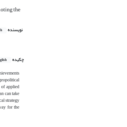
moting the
نویسنده
sh
چکیده
glish
achievements
eopolitical
 of applied
ran can take
cal strategy
way for the