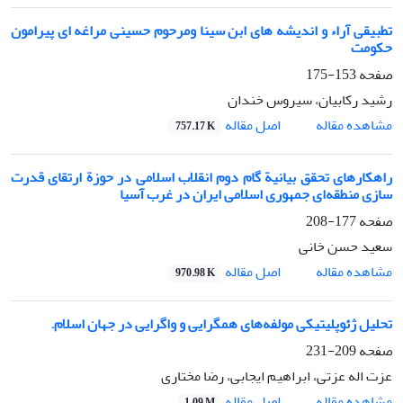
تطبیقی آراء و اندیشه های ابن سینا ومرحوم حسینی مراغه ای پیرامون
حکومت
صفحه
153-175
رشید رکابیان، سیروس خندان
اصل مقاله
مشاهده مقاله
757.17 K
راهکارهای تحقق بیانیة گام دوم انقلاب اسلامی در حوزة ارتقای قدرت
‌سازی منطقه‌ای جمهوری اسلامی ایران در غرب آسیا
صفحه
177-208
سعید حسن خانی
اصل مقاله
مشاهده مقاله
970.98 K
تحلیل ژئوپلیتیکی مولفه‌های همگرایی و واگرایی در جهان اسلام.
صفحه
209-231
عزت اله عزتی، ابراهیم ایجابی، رضا مختاری
اصل مقاله
مشاهده مقاله
1.09 M