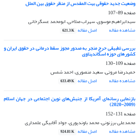
وضعیت جدید حقوقی بیت المقدس از منظر حقوق بین الملل
صفحه
89-107
سیدابراهیم موسوی، سهراب صلاحی، ابومحمد عسگرخانی
اصل مقاله
مشاهده مقاله
621.3 K
بررسی تطبیقی حرج منجر به صدور مجوز سقط درمانی در حقوق ایران و
کشورهای حوزه اسکاندیناوی
صفحه
109-130
حمیدرضا مروتی، سعید منصوری، احمد شمس
اصل مقاله
مشاهده مقاله
633.49 K
بازنمایی رسانه‌ای آمریکا از جنبش‌های نوین اجتماعی در جهان اسلام
(2009-2020)
صفحه
131-152
محمدعلی برزنونی، محمد باوندپوری، جواد آقابیگی علمداری
اصل مقاله
مشاهده مقاله
924.81 K