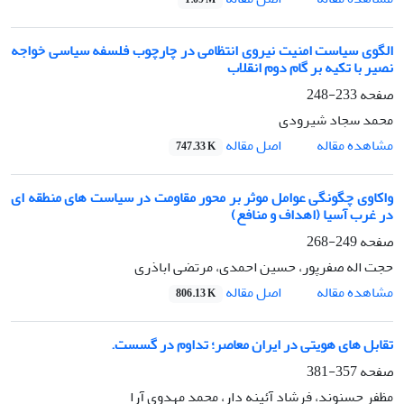
الگوی سیاست امنیت نیروی انتظامی در چارچوب فلسفه سیاسی خواجه
نصیر با تکیه بر گام دوم انقلاب
صفحه
233-248
محمد سجاد شیرودی
اصل مقاله
مشاهده مقاله
747.33 K
واکاوی چگونگی عوامل موثر بر محور مقاومت در سیاست های منطقه ای
در غرب آسیا (اهداف و منافع)
صفحه
249-268
حجت اله صفرپور، حسین احمدی، مرتضی اباذری
اصل مقاله
مشاهده مقاله
806.13 K
تقابل های هویتی در ایران معاصر؛ تداوم در گسست.
صفحه
357-381
مظفر حسنوند، فرشاد آئینه دار، محمد مهدوی آرا