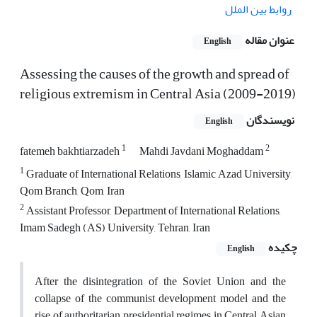
روابط بین الملل
عنوان مقاله
English
Assessing the causes of the growth and spread of
religious extremism in Central Asia (2009-2019)
نویسندگان
English
1
2
fatemeh bakhtiarzadeh
Mahdi Javdani Moghaddam
1
Graduate of International Relations, Islamic Azad University,
Qom Branch, Qom, Iran
2
Assistant Professor, Department of International Relations,
Imam Sadegh (AS) University, Tehran, Iran
چکیده
English
After the disintegration of the Soviet Union and the
collapse of the communist development model and the
rise of authoritarian presidential regimes in Central Asian