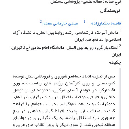
نوع مقاله : مقاله علمی- پژوهشی مستقل
نویسندگان
2
1
فاطمه بختیارزاده
مهدی جاودانی مقدم
1
دانش آموخته کارشناسی ارشد روابط بین الملل، دانشگاه آزاد
اسلامی واحد قم، قم، ایران
2
استادیار گروه روابط بین الملل، دانشگاه امام صادق (ع)، تهران،
ایران
چکیده
پس از تجزیه اتحاد جماهیر شوروی و فروپاشی مدل توسعه
کمونیستی و روی کارآمدن رژیم های ریاست جمهوری
اقتدارگرا در جوامع آسیای مرکزی، مجموعه ای از عوامل
داخلی و خارجی، موجبات اختلال در روند برقراری نهادهای
دموکراتیک و توسعه دموکراسی در این جوامع را فراهم
کردند. متعاقب آن، پدیده افراط گرایی مذهبی در پنج
جمهوری تازه استقلال یافته، به یک نگرانی برای دولتهای
منطقه تبدیل شد. از سوی دیگر با بروز انقلاب های عربی و