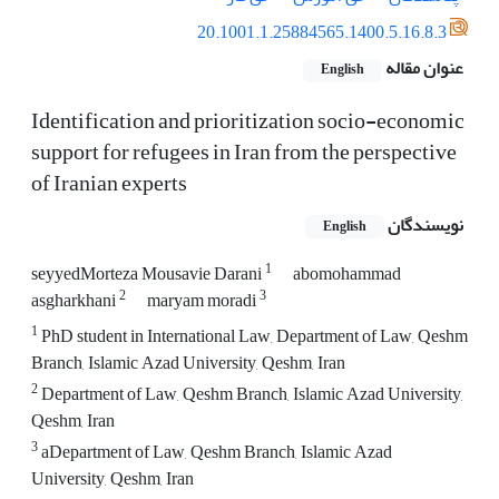
20.1001.1.25884565.1400.5.16.8.3
عنوان مقاله
English
Identification and prioritization socio-economic
support for refugees in Iran from the perspective
of Iranian experts
نویسندگان
English
1
seyyedMorteza Mousavie Darani
abomohammad
2
3
asgharkhani
maryam moradi
1
PhD student in International Law, Department of Law, Qeshm
Branch, Islamic Azad University, Qeshm, Iran
2
Department of Law, Qeshm Branch, Islamic Azad University,
Qeshm, Iran
3
aDepartment of Law, Qeshm Branch, Islamic Azad
University, Qeshm, Iran