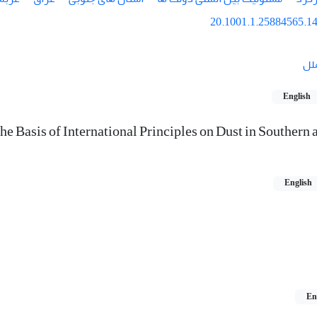
20.1001.1.25884565.14
لل
English
he Basis of International Principles on Dust in Southern 
English
En