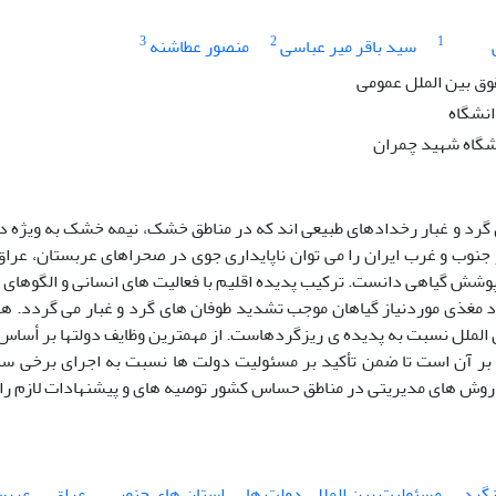
3
2
1
سید باقر میر عباسی
منصور عطاشنه
ق بین الملل عمومی
انشگاه
شگاه شهید چمران
گرد و غبار رخدادهای طبیعی اند که در مناطق خشک، نیمه خشک به ویژه در
 جنوب و غرب ایران را می توان ناپایداری جوی در صحراهای عربستان، عرا
وشش گیاهی دانست. ترکیب پدیده اقلیم با فعالیت های انسانی و الگوهای 
د مغذی موردنیاز گیاهان موجب تشدید طوفان های گرد و غبار می گردد. 
الملل نسبت به پدیده ی ریزگردهاست. از مهمترین وظایف دولتها بر أساس
بر آن است تا ضمن تأکید بر مسئولیت دولت ها نسبت به اجرای برخی سیا
 روش های مدیریتی در مناطق حساس کشور توصیه های و پیشنهادات لازم را ا
زگرد
مسئولیت بین المللی دولت ها
استان های جنوبی
عراق
عربس