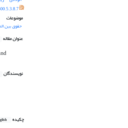
00.5.3.8.7
موضوعات
حقوق بین الم
عنوان مقاله
and
نویسندگان
چکیده
glish