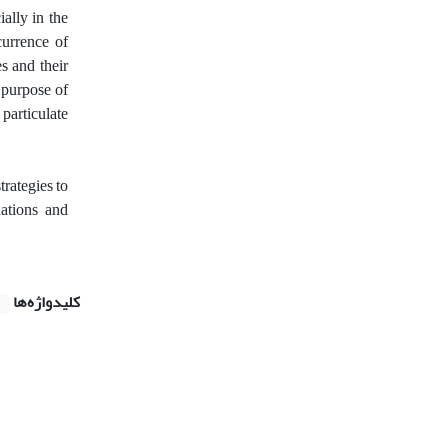
ally in the
currence of
s and their
e purpose of
 particulate
rategies to
dations and
کلیدواژه‌ها