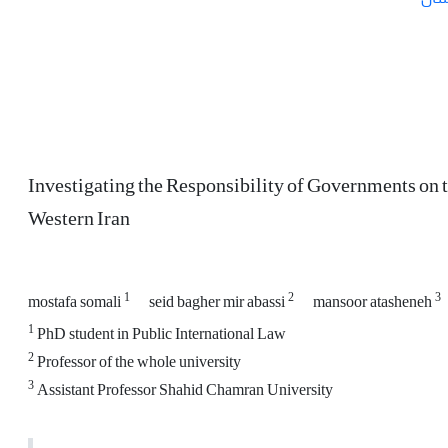
Investigating the Responsibility of Governments on t
Western Iran
1
2
3
mostafa somali
seid bagher mir abassi
mansoor atasheneh
1
PhD student in Public International Law
2
Professor of the whole university
3
Assistant Professor Shahid Chamran University