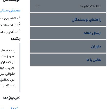
اطلاعات نشریه
مصطفی سمالی
1
دانشجوی حقو
راهنمای نویسندگان
2
استاد تمام د
3
استادیار دان
ارسال مقاله
چکیده
داوران
پدیده های 
به ویژه در
تماس با ما
در فقدان پ
تخریب موا
حقوقی بین 
این تحقیق 
زیربنایی و
کلیدواژه‌ها
آلودگی
ری