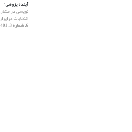
آینده پزوهی"
ک
نویسی در مشار
انتخابات درایران (پا
6، شماره 3، 1401]