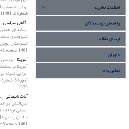
ایران (تابستان 1401)
اطلاعات نشریه
شماره 2، 1401]
آگاهی سیاسی
راهنمای نویسندگان
رسانه ای، مدنی 
شهروندی معلمان
ارسال مقاله
شهرستان جوین
1401، صفحه 141-164]
داوران
آمریکا
بررسی تا
آمریکا بر سلام
تماس با ما
ایرانی: نمونه م
120]
آیات شیطانی
جا
بین‌الملل در ان
خمینی (ره) (با ت
سلمان رشدی)
1401، صفحه 165-178]