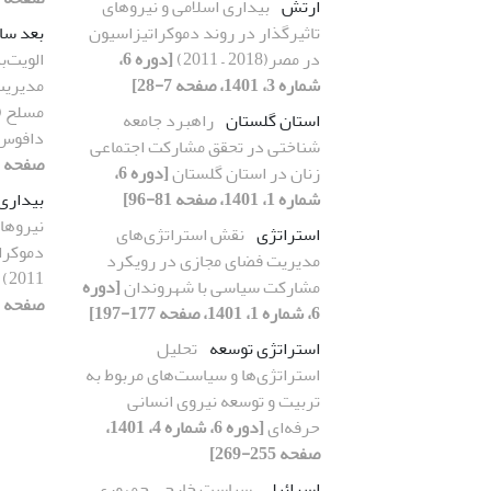
ارتش
بیداری اسلامی و نیروهای
تاثیرگذار در روند دموکراتیزاسیون
بعد سا
در مصر(2018 – 2011)
[دوره 6،
الویت‌ب
شماره 3، 1401، صفحه 7-28]
مدیریت
مسلح (م
استان گلستان
راهبرد جامعه
دافوس 
شناختی در تحقق مشارکت اجتماعی
صفحه 271-289]
زنان در استان گلستان
[دوره 6،
شماره 1، 1401، صفحه 81-96]
بیداری
نیروهای
استراتژی
نقش استراتژی‌های
مدیریت فضای مجازی در رویکرد
2011)
مشارکت سیاسی با شهروندان
[دوره
صفحه 7-28]
6، شماره 1، 1401، صفحه 177-197]
استراتژی توسعه
تحلیل
استراتژی‌ها و سیاست‌های مربوط به
تربیت و توسعه نیروی انسانی
حرفه‌ای
[دوره 6، شماره 4، 1401،
صفحه 255-269]
اسرائیل
سیاست خارجی جمهوری