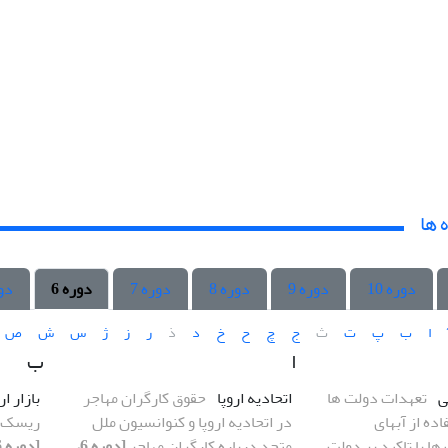
 ها
دوره 10
دوره 9
دوره 8
دوره 7
دوره 6
دور
ا
ب
پ
ت
ث
ج
چ
ح
خ
د
ذ
ر
ز
ژ
س
ش
ص
ا
ب
ی
تعهدات دولت ها
اتحادیه اروپا
حقوق کارگران مهاجر
بازار ار
ده از آبهای
در اتحادیه اروپا و کنوانسیون ملل
ریسک با
ها با تاکید بر دولت
متحد درباره کارگران مهاجر
[دوره 6،