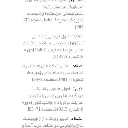
آذربایجان در قبال رژیم
صهیونیستی: فرصت‌ها و تهدیدها
[دوره 6، شماره 3، 1401، صفحه 179-
203]
اسلام
اصول تربیتی و اصلاحی
کارگزاران حکومتی با تاکید بر آموزه
های نهج البلاغه (پاییز 1401)
[دوره
6، شماره 3، 1401]
اعتماد
نقش شبکه های اجتماعی در
تضعیف سرمایه اجتماعی
[دوره 6،
شماره 4، 1401، صفحه 35-64]
افول"
افول هژمونی آمریکا از
دیدگاه متفکرین غربی با تأکید بر
نظریات فوکویاما و هانتینگتون
[دوره
6، شماره 3، 1401، صفحه 71-93]
اقتصاد
تغییر رویکرد از ژئوپلیتیک
به ژئواکونومی در منطقه غرب آسیا و