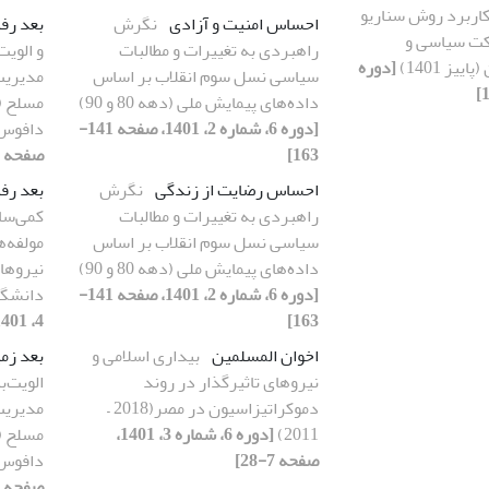
اربرد روش سناریو
احساس امنیت و آزادی
نگرش
بعد رفت
کت سیاسی و
راهبردی به تغییرات و مطالبات
و الویت
ییز 1401)
[دوره
سیاسی نسل سوم انقلاب بر اساس
مدیریت
داده‌های پیمایش ملی (دهه 80 و 90)
مسلح (م
[دوره 6، شماره 2، 1401، صفحه 141-
دافوس 
163]
صفحه 271-289]
احساس رضایت از زندگی
نگرش
بعد رف
راهبردی به تغییرات و مطالبات
کمی‌ساز
سیاسی نسل سوم انقلاب بر اساس
مولفه‌
داده‌های پیمایش ملی (دهه 80 و 90)
نیروهای
[دوره 6، شماره 2، 1401، صفحه 141-
دانشگا
163]
4، 1401، صفحه 271-289]
اخوان المسلمین
بیداری اسلامی و
بعد زمی
نیروهای تاثیرگذار در روند
الویت‌ب
دموکراتیزاسیون در مصر(2018 –
مدیریت
2011)
[دوره 6، شماره 3، 1401،
مسلح (م
صفحه 7-28]
دافوس 
صفحه 271-289]