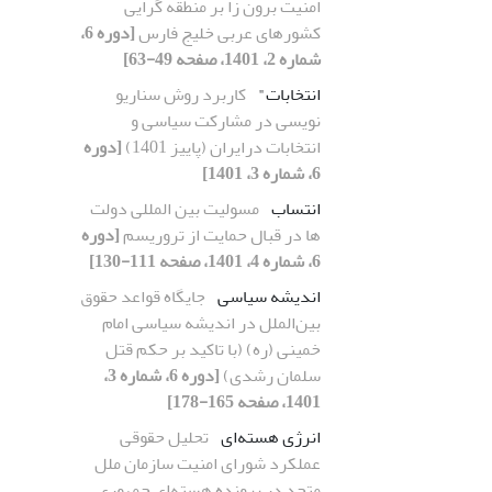
امنیت برون زا بر منطقه گرایی
کشورهای عربی خلیج فارس
[دوره 6،
شماره 2، 1401، صفحه 49-63]
انتخابات"
کاربرد روش سناریو
نویسی در مشارکت سیاسی و
انتخابات درایران (پاییز 1401)
[دوره
6، شماره 3، 1401]
انتساب
مسولیت بین المللی دولت
ها در قبال حمایت از تروریسم
[دوره
6، شماره 4، 1401، صفحه 111-130]
اندیشه سیاسی
جایگاه قواعد حقوق
بین‌الملل در اندیشه سیاسی امام
خمینی (ره) (با تاکید بر حکم قتل
سلمان رشدی)
[دوره 6، شماره 3،
1401، صفحه 165-178]
انرژی هسته‌ای
تحلیل حقوقی
عملکرد شورای امنیت سازمان ملل
متحد در پرونده هسته‌ای جمهوری