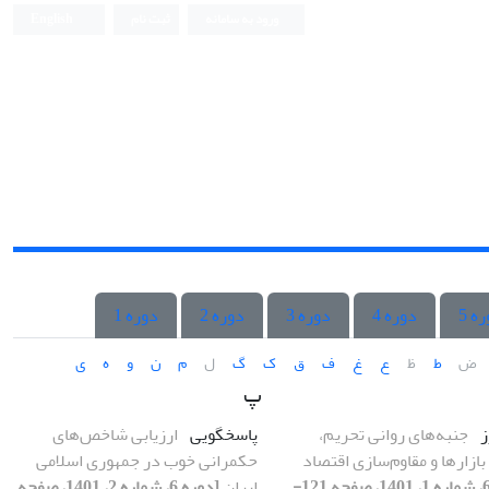
ورود به سامانه
ثبت نام
English
ه 5
دوره 4
دوره 3
دوره 2
دوره 1
ض
ط
ظ
ع
غ
ف
ق
ک
گ
ل
م
ن
و
ه
ی
پ
ز
جنبه‌های روانی تحریم،
پاسخگویی
ارزیابی شاخص‌های
زارها و مقاوم‌سازی اقتصاد
حکمرانی خوب در جمهوری اسلامی
[دوره 6، شماره 1، 1401، صفحه 121-
ایران
[دوره 6، شماره 2، 1401، صفحه