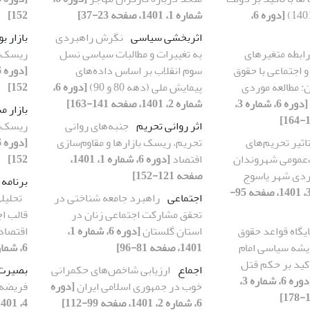
[دوره 6،
شماره 1، 1401، صفحه 23-37]
152]
اثربخشی سیاسی
نگرش راهبردی
بازار 
رابطه متغیرهای
به تغییرات و مطالبات سیاسی نسل
ریسک با
و اجتماعی با حقوق
سوم انقلاب بر اساس داده‌های
: مطالعه موردی
پیمایش ملی (دهه 80 و 90)
[دوره 6،
152]
[دوره 6، شماره 3،
شماره 2، 1401، صفحه 141-163]
بازار 
اثر روانی تحریم
جنبه‌های روانی
ریسک با
ثیر تحریم‌های
تحریم، ریسک بازارها و مقاوم‌سازی
ت‌عمومی شهروندان
اقتصاد
[دوره 6، شماره 1، 1401،
152]
وردی شهر یاسوج
صفحه 121-152]
برنامه 
[دوره 6، شماره 3، 1401، صفحه 95-
اجتماعی
راهبرد جامعه شناختی در
تحلیل
تحقق مشارکت اجتماعی زنان در
قالب ا
یگاه قواعد حقوق
استان گلستان
[دوره 6، شماره 1،
اقتصاد
دیشه سیاسی امام
1401، صفحه 81-96]
6، شماره 4، 1401، صفحه 65-92]
اکید بر حکم قتل
اجماع
ارزیابی شاخص‌های حکمرانی
بصیرت
[دوره 6، شماره 3،
خوب در جمهوری اسلامی ایران
[دوره
فریضه 
6، شماره 2، 1401، صفحه 99-112]
4، 1401، صفحه 167-203]