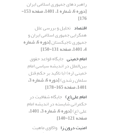
راهبردهای جمهوری اسلامی ایران
[دوره 6، شماره 1، 1401، صفحه 153-
176]
اقتصاد
تحلیل و بررسی علل
همگرایی جمهوری اسلامی ایران و
جمهوری تاجیکستان
[دوره 6، شماره
4، 1401، صفحه 131-150]
امام خمینی
جایگاه قواعد حقوق
بین‌الملل در اندیشه سیاسی امام
خمینی (ره) (با تاکید بر حکم قتل
سلمان رشدی)
[دوره 6، شماره 3،
1401، صفحه 165-178]
امام علی(ع)
جایگاه شفافیت در
حکمرانی شایسته در اندیشه امام
علی (ع)
[دوره 6، شماره 3، 1401،
صفحه 121-140]
امنیت درون زا
واکاوی ماهیت