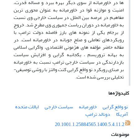
ها در خاورمیانه از سوی دیگر بهره ببرد و مساله قدرت،
امنیت و موازنه قوا در خاورمیانه به عنوان محوری ترین
مفاهیم در عرصه بین الملل در سیاست خارجی وی نسبت
به خاورمیانه در دوران ریاست جمهوری وی مطرح شد. خروج
از برجام یکی از نمونه های بارز فاصله دولت ترامپ با
رویکردهای تعاملی و صلح جویانه در خاورمیانه است. در
مقاله حاضر مؤلفه های هژمونی اقتصادی، واگرایی اسلامی
به بهانه تروریسم ، یکجانبه گرایی و افزایش سیاست
بازدارندگی در سیاست خارجی ترامپ نسبت به خاورمیانه
بر مبنای رویکرد نو واقع گرایی کنت والتز با روشی توصیفی-
تحلیلی بررسی شده است.
کلیدواژه‌ها
نو واقع گرایی
خاورمیانه
سیاست خارجی
ایالات متحده
آمریکا
دونالد ترامپ
20.1001.1.25884565.1400.5.4.11.2
موضوعات