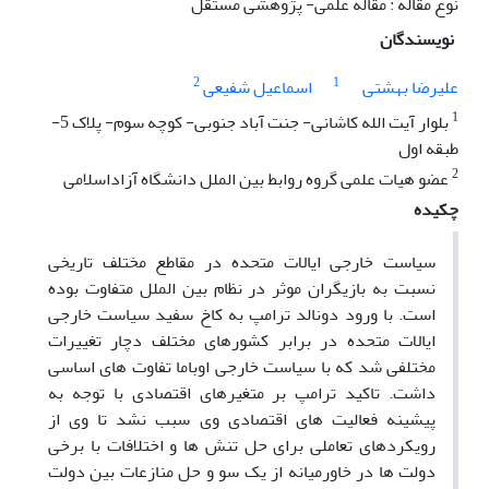
نوع مقاله : مقاله علمی- پژوهشی مستقل
نویسندگان
2
1
علیرضا بهشتی
اسماعیل شفیعی
1
بلوار آیت الله کاشانی- جنت آباد جنوبی- کوچه سوم- پلاک 5-
طبقه اول
2
عضو هیات علمی گروه روابط بین الملل دانشگاه آزاداسلامی
چکیده
سیاست خارجی ایالات متحده در مقاطع مختلف تاریخی
نسبت به بازیگران موثر در نظام بین الملل متفاوت بوده
است. با ورود دونالد ترامپ به کاخ سفید سیاست خارجی
ایالات متحده در برابر کشورهای مختلف دچار تغییرات
مختلفی شد که با سیاست خارجی اوباما تفاوت های اساسی
داشت. تاکید ترامپ بر متغیرهای اقتصادی با توجه به
پیشینه فعالیت های اقتصادی وی سبب نشد تا وی از
رویکردهای تعاملی برای حل تنش ها و اختلافات با برخی
دولت ها در خاورمیانه از یک سو و حل منازعات بین دولت