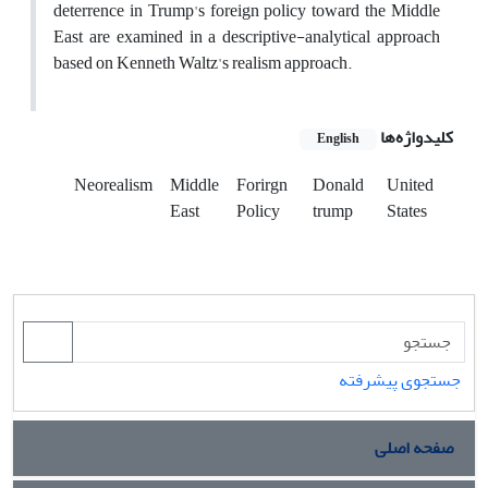
deterrence in Trump's foreign policy toward the Middle
East are examined in a descriptive-analytical approach
based on Kenneth Waltz's realism approach.
کلیدواژه‌ها
English
Neorealism
Middle
Forirgn
Donald
United
East
Policy
trump
States
جستجوی پیشرفته
صفحه اصلی