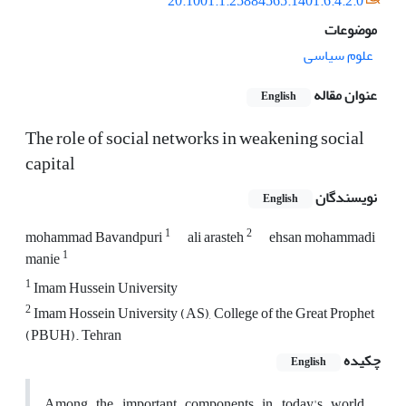
20.1001.1.25884565.1401.6.4.2.0
موضوعات
علوم سیاسی
عنوان مقاله
English
The role of social networks in weakening social
capital
نویسندگان
English
1
2
mohammad Bavandpuri
ali arasteh
ehsan mohammadi
1
manie
1
Imam Hussein University
2
Imam Hossein University (AS), College of the Great Prophet
(PBUH). Tehran
چکیده
English
Among the important components in today's world,