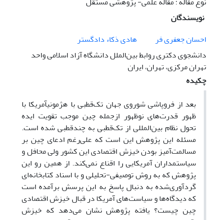
نوع مقاله : مقاله علمی- پژوهشی مستقل
نویسندگان
احسان جعفری فر
هادی ذکاء دادگستر
دانشجوی دکتری روابط بین‌الملل دانشگاه آزاد اسلامی واحد
تهران مرکزی، تهران، ایران
چکیده
بعد از فروپاشی شوروی جهان تک‌قطبی با هژمونیآمریکا با
ظهور قدرت‌های نوظهور ازجمله چین موجب تقویت ایده
تحول نظام بین‌المللی از تک‌قطبی به چندقطبی شده است.
مسئله این پژوهش این است که علی‌رغم ادعای چین بر
مسالمت‌آمیز بودن خیزش اقتصادی این کشور ولی محافل و
سیاستمداران آمریکایی را اقناع نمی‌کند. از همین رو این
پژوهش که به روش توصیفی-تحلیلی و با اسناد کتابخانه‌ای
گردآوری‌شده به دنبال پاسخ به این پرسش برآمده است
که دیدگاه‌ها و سیاست‌های آمریکا در قبال خیزش اقتصادی
چین چیست؟ یافته پژوهش نشان می‌دهد که خیزش