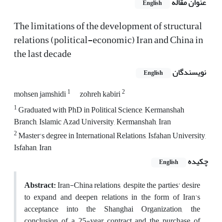
عنوان مقاله
English
The limitations of the development of structural
relations (political-economic) Iran and China in
the last decade
نویسندگان
English
1
2
mohsen jamshidi
zohreh kabiri
1
Graduated with PhD in Political Science, Kermanshah
Branch, Islamic Azad University, Kermanshah, Iran
2
Master's degree in International Relations, Isfahan University,
Isfahan, Iran
چکیده
English
Abstract:
Iran-China relations, despite the parties' desire
to expand and deepen relations in the form of Iran's
acceptance into the Shanghai Organization, the
conclusion of a 25-year contract and the purchase of