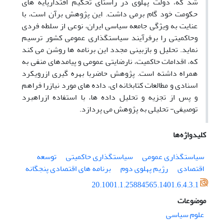
شد که، دولت پهلوی در راستای تحکیم اقتدارپایه های
حکومت خود گام برمی داشت. این پژوهش برآن است، با
عنایت به ویژگی جامعه سیاسی ایران، نوعی از سلطه فردی
وحاکمیتی را برفرآیند سیاستگذاری عمومی کشور ترسیم
نماید. تحلیل و بازبینی مجدد این برنامه ها روشن می کند
که، اقدامات حاکمیت، نارضایتی عمومی و پیامدهای منفی به
همراه داشته است. پژوهش حاضربا بهره گیری ازرویکرد
اسنادی و مطالعات کتابخانه ای، داده های مورد نیازرا فراهم
و پس از تجزیه و تحلیل داده ها، با استفاده ازراهبرد
توصیفی- تحلیلی به پژوهش می پردازد.
کلیدواژه‌ها
سیاستگذاری عمومی
سیاستگذاری حاکمیتی
توسعه
اقتصادی
رژیم پهلوی دوم
برنامه های اقتصادی پنجگانه
20.1001.1.25884565.1401.6.4.3.1
موضوعات
علوم سیاسی