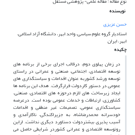
نوع مقاله : مقاله علمی- پژوهشی مستقل
نویسنده
حسن عزیزی
استادیار گروه علوم سیاسی، واحد ابهر، دانشگاه آزاد اسلامی،
ابهر، ایران
چکیده
در زمان پهلوی دوم، درقالب اجرای برخی از برنامه های
توسعه اقتصادی، اجتماعی، صنعتی و عمرانی در راستای
توسعه ورشد کشوربه عنوان اقدامات و سیاستگذاری های
عمومی در دستور کاردولت قرارگرفت. هدف این برنامه ها
ایجاد زیرساخت های لازم درحوزه های اقتصادی، صنعتی،
کشاورزی، ارتباطات و خدمات عمومی بوده است. درعرصه
سیاستگذاری عمومی، تصمیمات غیر منطقی و اقدامات
خودسرانه محمدرضاشاه، به جزپراکندگی، ناکارآمدی و
آسیب پذیری بیشتردولت دستاورد دیگری نداشت. ازاین
روتوسعه اقتصادی و عمرانی کشوردر شرایطی حاصل می