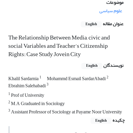
موضوعات
علوم سیاسی
عنوان مقاله
English
The Relationship Between Media, civic and
social Variables and Teacher's Citizenship
Rights: Case Study Jovein City
نویسندگان
English
1
2
Khalil Sardarnia
Mohammd Esmail SardarAbadi
3
Ebrahim Salehabadi
1
Prof of University
2
M.A Graduated in Sociology
3
Assistant Professor of Sociology at Payame Noor University
چکیده
English