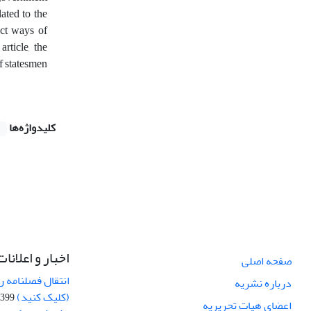
lated to the
ect ways of
rticle, the
of statesmen
کلیدواژه‌ها
اخبار و اعلانات
صفحه اصلی
انتقال فصلنامه 
درباره نشریه
(کلیک کنید)
99-04-20
اعضای هیات تحریریه