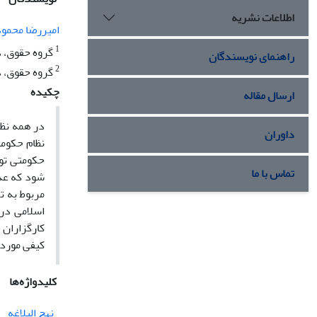
اطلاعات نشریه
امیررضا محمو
1
گروه حقوق، د
راهنمای نویسندگان
2
گروه حقوق، د
چکیده
ارسال مقاله
در همه نظا
داوران
نظام حکوم
حکومتی تو
تماس با ما
شود که عدم
مربوط به ت
اسلامی در
کارگزاران 
کیفی مورد
کلیدواژه‌ها
نهج البلاغه