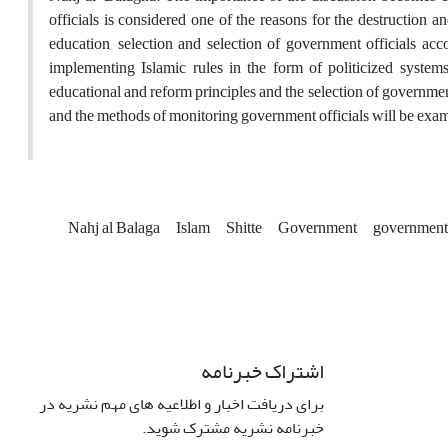
officials is considered one of the reasons for the destruction an
education, selection and selection of government officials ac
implementing Islamic rules in the form of politicized systems 
educational and reform principles and the selection of government 
and the methods of monitoring government officials will be examin
Nahj al Balaga
Islam
Shitte
Government
government
اشتراک خبرنامه
برای دریافت اخبار و اطلاعیه های مهم نشریه در
خبرنامه نشریه مشترک شوید.