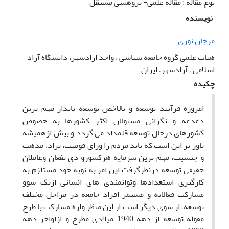
نوع مقاله : مقاله علمی- پژوهشی مستقل
نویسنده
مرجان نوری
هیات علمی گروه جامعه شناسی ، واحد ازادشهر، دانشگاه آزاد
اسلامی ، آزادشهر، ایران.
چکیده
امروزه فرآیند توسعه و بالاخص توسعه پایدار مهم ترین
دغدغه و نگرانی مسئولان اکثر کشورها به خصوص
کشورهای درحال توسعه قلمداد می گردد و بیش ازهمیشه
باور بر این است که باید مردم را ورای قومیت، نژاد، مذهب
و جنسیت، مهم ترین سرمایه هرکشورو ذی نفعان وعاملان
حقیقی توسعه درنظرگرفت.این امر به نوبه خود مستلزم به
کارگیری استعدادها وتوانمندی های انسانی ازیک سوو
مشارکت فعالانه و مستمر افراد جامعه در مراحل مختلف
توسعه، از سوی دیگر است.از این منظر واژه مشارکت با طرح
مقوله توسعه از دهه 1940 میلادی مطرح و ازاواخر دهه