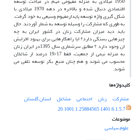
1950 میلادی به منزله مفهومی مهم در مباحث توسعه
اقتصادی دنبال شده و بالاخره در دهه 1970 میلادی با
شکل گیری واژه توسعه پایدارمفهوم وسیعی به خود گرفت،
به طوری که مشارکت را وسیله توسعه به شمار آوردند. حال
باید دید میزان مشارکت زنان در کشور ایران به چه
چیزهایی بستگی دارد؟ ایا راهکارهایی برای بهبود افزایش
ان وجود دارد ؟ مطابق سرشماری سال 1395در ایران زنان
به منزله نیمی از جمعیت، فقط 19/17 درصد از شاغلان
محسوب می شوند و هم چنان منبع بکر توسعه تلقی می
شوند.
کلیدواژه‌ها
مشارکت
زنان
اجتماعی
مشاغل
استان گلستان
20.1001.1.25884565.1401.6.1.5.7
موضوعات
علوم سیاسی