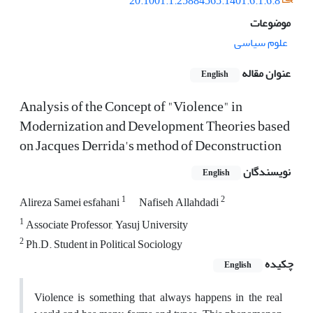
20.1001.1.25884565.1401.6.1.6.8
موضوعات
علوم سیاسی
عنوان مقاله
English
Analysis of the Concept of "Violence" in
Modernization and Development Theories based
on Jacques Derrida's method of Deconstruction
نویسندگان
English
1
2
Alireza Samei esfahani
Nafiseh Allahdadi
1
Associate Professor, Yasuj University
2
Ph.D. Student in Political Sociology
چکیده
English
Violence is something that always happens in the real