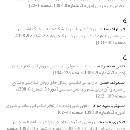
تبعیض علیه زنان
[دوره 3، شماره 8، 1398، صفحه 1-22]
چ
چهرآزاد، سعید
ژرفاکاوی نقش دانشگاه صنعتی مالک اشتر در
دیپلماسی علم و فناوری ایران در ترکیه
[دوره 3، شماره 9، 1398،
صفحه 109-131]
ح
حاجی مینه، رحمت
ماهیت حقوقی- سیاسی خروج آمریکا از برجام
[دوره 3، شماره 9، 1398، صفحه 133-154]
حسنوند، مظفر
بازخوانی تطبیقی جدال های روش شناختی و نتایج
راهبردی آن برای علم و دانش سیاسی
[دوره 3، شماره 8، 1398،
صفحه 189-212]
حسینی، سید جواد
حقوق شهروندی و ارتقای حکمرانی مطلوب شهری
[دوره 3، شماره 9، 1398، صفحه 43-62]
حیدری، مهدیه
بررسی رویکرد اتحادیه اروپا در برنامه هسته ای
جمهوری اسلامی ایران(2015-2000)
[دوره 3، شماره 11، 1398، صفحه