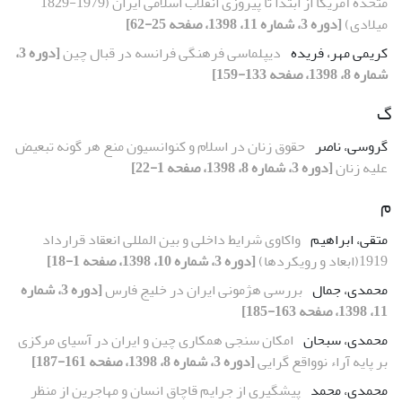
متحده آمریکا از ابتدا تا پیروزی انقلاب اسلامی ایران (1979-1829
میلادی)
[دوره 3، شماره 11، 1398، صفحه 25-62]
کریمی مهر، فریده
دیپلماسی فرهنگی فرانسه در قبال چین
[دوره 3،
شماره 8، 1398، صفحه 133-159]
گ
گروسی، ناصر
حقوق زنان در اسلام و کنوانسیون منع هر گونه تبعیض
علیه زنان
[دوره 3، شماره 8، 1398، صفحه 1-22]
م
متقی، ابراهیم
واکاوی شرایط داخلی و بین المللی انعقاد قرارداد
1919(ابعاد و رویکردها)
[دوره 3، شماره 10، 1398، صفحه 1-18]
محمدی، جمال
بررسی هژمونی ایران در خلیج فارس
[دوره 3، شماره
11، 1398، صفحه 163-185]
محمدی، سبحان
امکان سنجی همکاری چین و ایران در آسیای مرکزی
بر پایه آراء نوواقع گرایی
[دوره 3، شماره 8، 1398، صفحه 161-187]
محمدی، محمد
پیشگیری از جرایم قاچاق انسان و مهاجرین از منظر