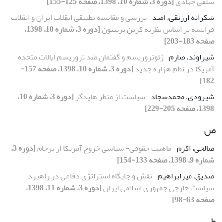
سلفی جهادی
[دوره 3، شماره 10، 1398، صفحه 125-155]
شکرانه ارزنقی، امید
بررسی و مقایسه تطبیقی انقلاب ایران و انقلاب
فرانسه بر اساس نظریه کرین برینتون
[دوره 3، شماره 10، 1398،
صفحه 183-203]
شیراوند، صارم
ژئوتروریسم و گفتمان ضد تروریسم ایالات متحده
آمریکا در نظم هزاره جدید
[دوره 3، شماره 10، 1398، صفحه 157-
182]
شیرودی، محمدسجاد
سیاست از منظر هایدگر
[دوره 3، شماره 10،
1398، صفحه 205-229]
ص
صالحی، اکرم
ماهیت حقوقی- سیاسی خروج آمریکا از برجام
[دوره 3،
شماره 9، 1398، صفحه 133-154]
صدیق، میرابراهیم
نقش و جایگاه استراتژی دفاعی در راهبرد
سیاست خارجی جمهوری اسلامی ایران
[دوره 3، شماره 11، 1398،
صفحه 63-98]
ط