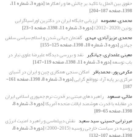
حقوق بین الملل با تاکید بر چالش ها و راهکارها
[دوره 3، شماره 11،
1398، صفحه 187-204]
محمدی، معصومه
ارزیابی جایگاه ایران در دکترین اوراسیاگرایی
پوتین (2020 -2012)
[دوره 3، شماره 11، 1398، صفحه 1-23]
محمدی عزیزآبادی، مهدی
گفتمان جهانی شدن و اسلام سیاسی سلفی
جهادی
[دوره 3، شماره 10، 1398، صفحه 125-155]
معینی علمداری، جهانگیر
نقد و بررسی دیدگاه علیرضا علوی تبار در
باب توسعه
[دوره 3، شماره 11، 1398، صفحه 119-147]
مکرمی پور، محمدباقر
امکان سنجی همکاری چین و ایران در آسیای
مرکزی بر پایه آراء نوواقع گرایی
[دوره 3، شماره 8، 1398، صفحه 161-
187]
ملائی، مسعود
راهبردهای مبتنی بر قدرت نرم جمهوری اسلامی ایران
در مقابله با قدرت هوشمند ایالات متحده آمریکا
[دوره 3، شماره 8،
1398، صفحه 65-89]
میرترابی حسینی، سید سعید
نقش دیپلماسی و راهبرد امنیت انرژی
روسیه در سیاست خارجی روسیه (2015-2000)
[دوره 3، شماره 8،
1398، صفحه 107-132]