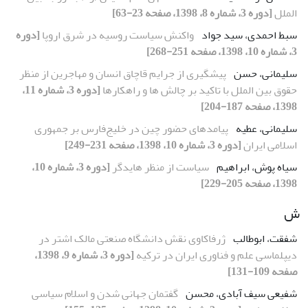
الملل
[دوره 3، شماره 8، 1398، صفحه 23-63]
سبط احمدی، سید جواد
واکنش سیاست روسیه در شرق اروپا
[دوره
3، شماره 10، 1398، صفحه 251-268]
سلیمانی، حسن
پیشگیری از جرایم قاچاق انسان و مهاجرین از منظر
حقوق بین الملل با تاکید بر چالش ها و راهکارها
[دوره 3، شماره 11،
1398، صفحه 187-204]
سلیمانی، عطیه
پیامدهای حضور چین در خلیج‌فارس بر جمهوری
اسلامی ایران
[دوره 3، شماره 10، 1398، صفحه 231-249]
سیاه پوش، ابراهیم
سیاست از منظر هایدگر
[دوره 3، شماره 10،
1398، صفحه 205-229]
ش
شفقت، ابوطالب
ژرفاکاوی نقش دانشگاه صنعتی مالک اشتر در
دیپلماسی علم و فناوری ایران در ترکیه
[دوره 3، شماره 9، 1398،
صفحه 109-131]
شفیعی سیف آبادی، محسن
گفتمان جهانی شدن و اسلام سیاسی