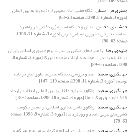
صفحه 109-131]
جعفری فر، احسان
نگاه فقهی امام خمینى (ره) به روابط بین الملل
[دوره 3، شماره 8، 1398، صفحه 23-63]
جمشیدی، محسن
نقش و جایگاه استراتژی دفاعی در راهبرد
سیاست خارجی جمهوری اسلامی ایران
[دوره 3، شماره 11، 1398،
صفحه 63-98]
جنیدی، رضا
راهبردهای مبتنی بر قدرت نرم جمهوری اسلامی ایران
در مقابله با قدرت هوشمند ایالات متحده آمریکا
[دوره 3، شماره 8،
1398، صفحه 65-89]
جهانگیری، سعید
نقد و بررسی دیدگاه علیرضا علوی تبار در باب
توسعه
[دوره 3، شماره 11، 1398، صفحه 119-147]
جهانگیری، سعید
واکاوی شرایط داخلی و بین المللی انعقاد قرارداد
1919(ابعاد و رویکردها)
[دوره 3، شماره 10، 1398، صفحه 1-18]
جهانگیری، سعید
واکاوی تاثیر بیداری اسلامی بر تغییر حکومت
کشورهای عربی (ابعاد و رویکردها)
[دوره 3، شماره 9، 1398، صفحه
63-79]
جهانگیری، سعید
حقوق زنان در اسلام و کنوانسیون منع هر گونه