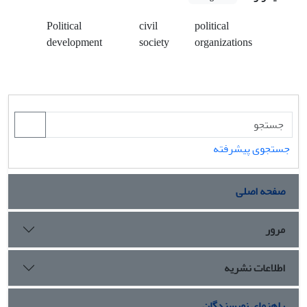
Political
civil
political
development
society
organizations
جستجوی پیشرفته
صفحه اصلی
مرور
اطلاعات نشریه
راهنمای نویسندگان