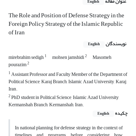
عنوان مقاله
English
The Role and Position of Defense Strategy in the
Foreign Policy Strategy of the Islamic Republic
of Iran
نویسندگان
English
1
2
mirebrahim sedigh
mohsen jamshidi
Masomeh
2
pourazim
1
Assistant Professor and Faculty Member of the Department of
Political Science, Karaj Branch, Islamic Azad University, Karaj,
Iran.
2
PhD student in Political Science, Islamic Azad University,
Kermanshah Branch, Kermanshah, Iran.
چکیده
English
In national planning for defense strategy in the context of
timelines and programs, before considering how