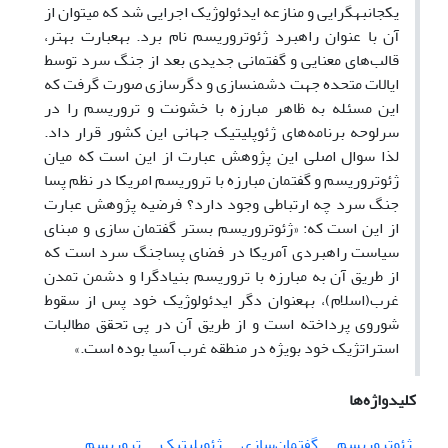
یکجانبه­گرایی و منازعه ایدئولوژیک اجرایی شد که می­توان از
آن با عنوان راهبرد ژئوتروریسم نام برد. به­عبارت بهتر،
قالب‌های معنایی و گفتمانی جدیدی بعد از جنگ سرد توسط
ایالات متحده جهت دشمن­سازی و دگرسازی صورت گرفت که
این مسئله به ظاهر مبارزه با خشونت و تروریسم را در
سرلوحه برنامه‌های ژئوپلیتیک جهانی این کشور قرار داد.
لذا سوال اصلی این پژوهش عبارت از این است که میان
ژئوتروریسم و گفتمان مبارزه با تروریسم امریکا در نظم پسا
جنگ سرد چه ارتباطی وجود دارد؟ فرضیه پژوهش عبارت
از این است که: «ژئوتروریسم بستر گفتمان سازی و مبنای
سیاست راهبردی آمریکا در فضای پساجنگ سرد است که
از طریق آن به مبارزه با تروریسم بنیادگرا و دشمن تمدن
غرب(اسلام)، به­عنوان دگر ایدئولوژیک خود پس از سقوط
شوروی پرداخته است و از طریق آن در پی تحقق مطالبات
استراتژیک خود بویژه در منطقه غرب آسیا بوده است.»
کلیدواژه‌ها
ژئوتروریسم
گفتمان‌سازی
ژئوپلیتیک
تروریسم