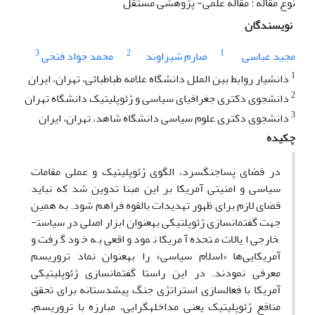
نوع مقاله : مقاله علمی- پژوهشی مستقل
نویسندگان
3
2
1
مجید عباسی
صارم شیراوند
محمد جواد فتحی
1
دانشیار روابط بین الملل دانشگاه علامه طباطبائی، تهران، ایران
2
دانشجوی دکتری جغرافیای سیاسی و ژئوپلیتیک دانشگاه تهران
3
دانشجوی دکتری علوم سیاسی دانشگاه شاهد، تهران، ایران
چکیده
در فضای پسا­جنگ­سرد، الگوی ژئوپلیتیک و عملی مقامات
سیاسی و امنیتی آمریکا بر این مبنا تدوین شد که نباید
فضای لازم برای ظهور تهدیدات بالقوه فراهم شود. به همین
جهت گفتمان­سازی ژئوپلتیکی به­عنوان ابزار اصلی در سیاست­
خارجی ایالات متحده آمریکا نمود واقعی به خود گرفت و
آمریکایی‌ها «اسلام سیاسی» را به­عنوان نماد تروریسم
معرفی نمودند. در این راستا گفتمان­سازی ژئوپلیتیکی
آمریکا با فعال­سازی استراتژی جنگ پیش­دستانه برای تحقق
منافع ژئوپلیتیک یعنی مداخله­گرایی، مبارزه با تروریسم،