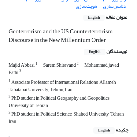
دشمن‌سازی
هویت‌سازی
عنوان مقاله
English
Geoterrorism and the US Counterterrorism
Discourse in the New Millennium Order
نویسندگان
English
1
2
Majid Abbasi
Sarem Shiravand
Mohammad javad
3
Fathi
1
Associate Professor of International Relations, Allameh
Tabatabai University, Tehran, Iran
2
PhD student in Political Geography and Geopolitics,
University of Tehran
3
PhD student in Political Science, Shahed University, Tehran,
Iran
چکیده
English