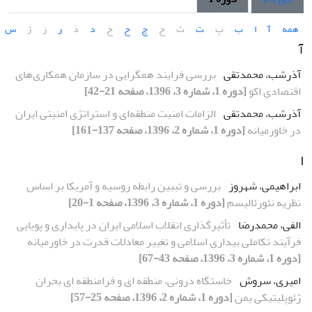
همه
آ
ا
ب
پ
ت
ث
ج
چ
ح
خ
د
ذ
ر
ز
ژ
س
آ
آذرشب، محمدتقی
بررسی فرایند همگرایی در سازمان همکاری‌های
اقتصادی اکو
[دوره 1، شماره 3، 1396، صفحه 21-42]
آذرشب، محمدتقی
الزامات امنیت منطقه‌ای و استراتژی امنیتی ایران
در خاورمیانه
[دوره 1، شماره 2، 1396، صفحه 137-161]
ا
ابراهیمی، شهروز
بررسی و تببین رابطه روسیه و آمریکا بر اساس
نظریه نئورئالیسم
[دوره 1، شماره 3، 1396، صفحه 1-20]
الفی، محمدرضا
تأثیرگذاری انقلاب اسلامی ایران در پایداری و پویایی
فرآیند تکاملی بیداری اسلامی و تغییر معادلات قدرت در خاورمیانه
[دوره 1، شماره 3، 1396، صفحه 43-67]
امیری، سروش
خاستگاه درونی، منطقه ای و فرامنطقه ای بحران
ژئوپلیتیکی یمن
[دوره 1، شماره 2، 1396، صفحه 25-57]