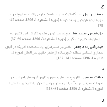
ح
حسنلو، رسول
جایگاه ترکیه در سیاست خارجی اتحادیه اروپا در دو
دوره اردوغان قبل و بعد کودتا
[دوره 1، شماره 1، 1396، صفحه 47-
79]
حق شناس، محمدرضا
دیپلماسی نوین هند و نگرش این کشور به
سازمان همکاری شانگهای
[دوره 1، شماره 3، 1396، صفحه 69-87]
حیدرقلی زاده، جعفر
تأملی بر استراتژی ایالات‌متحده آمریکا در قبال
بیداری اسلامی منطقه خاورمیانه از منظر حقوق بین‌الملل
[دوره 1،
شماره 1، 1396، صفحه 141-157]
د
دیانت، محسن
آثار و پیامدهای حضور و ظهور گروه‌های افراطی در
تحولات امنیتی غرب آسیا در بستر جهانی شدن (با تاکید بر داعش)
[دوره 1، شماره 1، 1396، صفحه 81-118]
ر