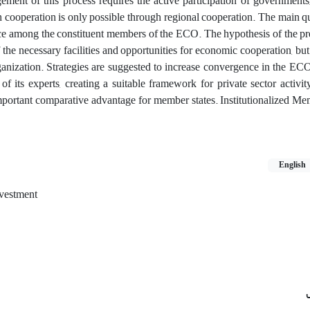
ment of this process requires the active participation of governments,
h cooperation is only possible through regional cooperation. The main qu
ence among the constituent members of the ECO. The hypothesis of the pr
 the necessary facilities and opportunities for economic cooperation, but
organization. Strategies are suggested to increase convergence in the ECO
 its experts, creating a suitable framework for private sector activity
important comparative advantage for member states. Institutionalized Me
English
vestment