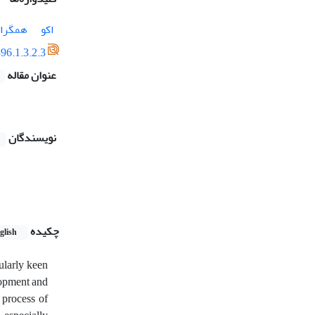
اکو
همگرا
96.1.3.2.3
عنوان مقاله
نویسندگان
چکیده
glish
ularly keen
lopment and
 process of