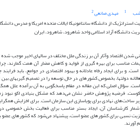
2
1
شب
مهدی صانعی
 استراتژیک از دانشگاه سانتامونیکا ایالات متحده امریکا و مدرس دانشگا
ریت دانشگاه آزاد اسلامی واحد شاهرود، شاهرود، ایران
نی شدن اقتصاد وآثار آن بر زندگی ملل مختلف در سالهای اخیر موجب شده اس
مات مناسب برای بهره گیری از فواید و کاهش مضار آن همت گمارند، چرا ک
ست. و برای ایجاد رفاه عادلانه و بهبود اقتصادی در جوامع، باید فرایند
لانه دولتها، بخصوص کشورهای در حال توسعه را در تصمیم گیریهای بین ال
است. سؤال اصلی که این مقاله در مقام پاسخگویی به آن برآمده علل همگ
کوست. فرضیه پژوهش حاضر نشان می‌دهد که مشکل بنیادی اکو نبود زمینه
ر ساخت‌های نهادی برای پویاسازی این سازمان است. برای افزایش همگرایی 
شمار کارشناسان آن، ایجاد بستر مناسب برای فعالیت بخش خصوصی در را
یت نسبی برای کشورهای عضو است، پیشنهاد می‌شود که کشورهای عضو با ب
 آورند.