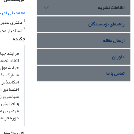
اطلاعات نشریه
محمدتقی آذر
1
دکتری مدیریت
راهنمای نویسندگان
2
استادیار مدی
چکیده
ارسال مقاله
فرایند جها
داوران
اتخاذ تصمی
جهانشمول ا
تماس با ما
مشارکت فعا
امکانپذیر 
اقتصادی ا
سیاسی و زی
و افزایش 
مهمترین مز
حوزه فراهم
کلیدواژه‌ها