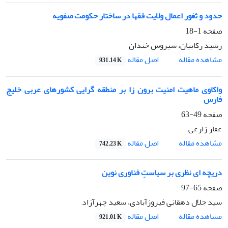
حدود و ثغور اعمال ولایت فقها در ساختار حکومت صفویه
صفحه
1-18
رشید رکابیان، سیروس خندان
اصل مقاله
مشاهده مقاله
931.14 K
واکاوی ماهیت امنیت برون زا بر منطقه گرایی کشورهای عربی خلیج
فارس
صفحه
49-63
غفار زارعی
اصل مقاله
مشاهده مقاله
742.23 K
دریچه ای نظری بر سیاست‌ِ فناوری نوین
صفحه
65-97
سید جلال‌ دهقانی فیروزآبادی، سعید چهرآزاد
اصل مقاله
مشاهده مقاله
921.01 K