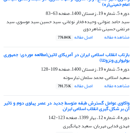
امام خمینی(ره)
دوره 5، شماره 19، زمستان 1400، صفحه
63-83
سید حامد عنوانی، وحیده فخار نوغانی، سید حسین سید موسوی، سید
مرتضی حسینی شاهردوی
اصل مقاله
مشاهده مقاله
776.04 K
بازتاب انقلاب اسلامی ایران در آمریکای لاتین(مطالعه موردی: جمهوری
بولیواری ونزوئلا)
دوره 5، شماره 19، زمستان 1400، صفحه
109-128
سعید اسلامی، محمد سلمان تبارسوته
اصل مقاله
مشاهده مقاله
791.75 K
واکاوی عوامل گسترش طبقه متوسط جدید در عصر پهلوی دوم و تاثیر
آن بر شکل گیری انقلاب اسلامی ایران
دوره 4، شماره 12، بهار 1399، صفحه
123-142
مهدی فدایی مهربان، سعید جهانگیری