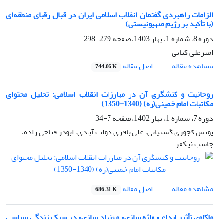
الزامات راهبردی گفتمان انقلاب اسلامی ایران در قبال رقبای منطقه‌ای
(با تأکید بر رژیم صهیونیستی)
دوره 8، شماره 1، بهار 1403، صفحه
279-298
امیرعلی کتابی
اصل مقاله
مشاهده مقاله
744.06 K
روحانیت و کنشگری آن در مبارزات انقلاب اسلامی: تحلیل محتوای
مکاتبات امام خمینی(ره) (1340-1350)
دوره 7، شماره 1، بهار 1402، صفحه
7-34
یونس کجوری گشنیانی، علی باقری دولت آبادی، ابوذر فتاحی زاده،
جاسب نیکفر
اصل مقاله
مشاهده مقاله
686.31 K
واکاوی تأثیر ابداع « واژه سازی» و «نهاد سازی» در سبک زندگی سیاسی