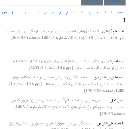
همه
آ
ا
ب
پ
ت
ث
ج
چ
ح
خ
د
ذ
ر
ز
ژ
س
آ
آینده پژوهی
آینده پژوهی امنیت ایران در برابر بازیگران تروریست
بین الملل تا سال 2030
[دوره 10، شماره 1، 1405، صفحه 335-365]
ا
ارتباط پذیری
نظارت پذیری نظام اداری ایران و ارتباط آن با جامعه
مدنی از منظر نظریه سیستمی
[دوره 10، شماره 2، 1405]
استقلال راهبردی
سیاستگذاری خارجی مبتنی بر بیانیه گام دوم
انقلاب اسلامی با تأکید بر الگوی حکمرانی متعالی
[دوره 10، شماره 1،
1405، صفحه 153-170]
اسرائیل
امنیتی‌سازی برنامه صلح‌آمیز هسته‌ای ایران: مرور کیفی
ادبیات و دستورکار پژوهش‌های آینده
[دوره 10، شماره 1، 1405،
صفحه 55-79]
افساد فی‌الارض
امنیت‌گرایی در حقوق‌کیفری جمهوری‌اسلامی‌ایران