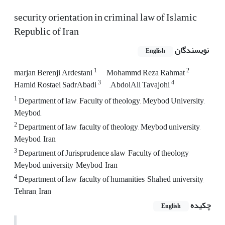
security orientation in criminal law of Islamic
Republic of Iran
نویسندگان
English
1
2
marjan Berenji Ardestani
Mohammd Reza Rahmat
3
4
Hamid Rostaei SadrAbadi
ََAbdolAli Tavajohi
1
Department of law, Faculty of theology, Meybod University,
Meybod,
2
Department of law, faculty of theology, Meybod university,
Meybod, Iran
3
Department of Jurisprudence &law, Faculty of theology,
Meybod university, Meybod, Iran
4
Department of law, faculty of humanities, Shahed university,
Tehran, Iran
چکیده
English