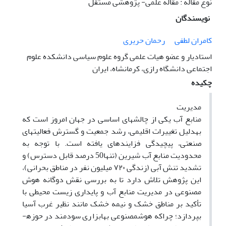
نوع مقاله : مقاله علمی- پژوهشی مستقل
نویسندگان
کامران لطفی
رحمان حریری
استادیار و عضو هیات علمی گروه علوم سیاسی دانشکده علوم
اجتماعی دانشگاه رازی، کرمانشاه، ایران
چکیده
مدیریت
منابع آب یکی از چالش­های اساسی در جهان امروز است که
به­دلیل تغییرات اقلیمی، رشد جمعیت و گسترش فعالیت­های
صنعتی، پیچیدگی فزاینده­ای یافته است. با توجه به
محدودیت منابع آب شیرین (تنها50 درصد قابل دسترس) و
تشدید تنش آبی (زندگی
۷۲۰
میلیون نفر در مناطق بحرانی)،
این پژوهش تلاش دارد تا به بررسی نقش دوگانه هوش
مصنوعی
در مدیریت منابع آب و پایداری زیست محیطی با
تأکید بر مناطق خشک و نیمه خشک مانند نظیر غرب آسیا
بپردازد؛ چراکه هوش­مصنوعی
به­ابزاری سودمند در حوزه­