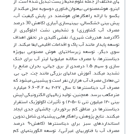
های مختلف از جمله علوم محیط زیست تبدیل شده است
.
از
اینرو، هوش­مصنوعی به­عنوان فناوری دوسویه عمل می­کند از
یکسو با ارائه راهکارهای هوشمند در پایش کیفیت آب،
پیش بینی خشکسالی، بهینه­سازی آبیاری (کاهش
30 درصد
مصرف آب کشاورزی) و تشخیص نشت (جلوگیری از
95درصد
هدررفت شهری)، نقشی کلیدی در تحقق اهداف
توسعه پایدار
مانند آب پاک و اقدامات اقلیمی ایفا می­کند. از
سوی دیگر، توسعه زیرساخت­های
هوش مصنوعی به­ویژه
دیتاسنترها، با مصرف سالانه میلیون­ها لیتر آب برای
خنک
سازی و سهم
۱.۵
درصدی از برق جهانی، بحران منابع را
تشدید می­کند. آموزش مدل­های بزرگی مانند
چت. جی. بی.
تی معادل مصرف آب هزاران نفر است و پیش­بینی می­شود که
مصرف آب دیتاسنترها تا سال
۲۰۲۷
به
۴.۲
-
۶.۶
میلیارد
مترمکعب برسد. همچنین، تولید زباله­های الکترونیکی (پیش
بینی
۱۲۰
میلیون تنی تا
۲۰۵۰)
و تأثیرات اکولوژیک استقرار
دیتاسنترها در مناطق کم برخوردار، چالش­های جدی ایجاد
می­کنند. نتایج پژوهش، راهکارهایی پیشنهادی شامل تدوین
استانداردهای سبز برای دیتاسنترها (کاهش­
۹۰
درصد
مصرف آب با فناوری­های غیرآبی)، توسعه الگوریتم­های کم