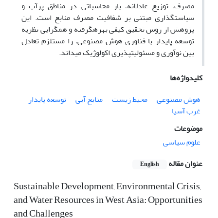
مصرف
،
توزیع عادلانه، بار محاسباتی در مناطق پرآب و
سیاستگذاری مبتنی بر شفافیت مصرف منابع است. این
پژوهش از روش تحقیق کیفی بهره­گرفته و همگرایی نظریه
توسعه پایدار با فناوری
هوش مصنوعی، را مستلزم تعادل
بین نوآوری و مسئولیت­پذیری اکولوژیک می­داند.
کلیدواژه‌ها
هوش مصنوعی
محیط زیست
منابع آبی
توسعه پایدار
غرب آسیا
موضوعات
علوم سیاسی
عنوان مقاله
English
Sustainable Development, Environmental Crisis,
and Water Resources in West Asia: Opportunities
and Challenges