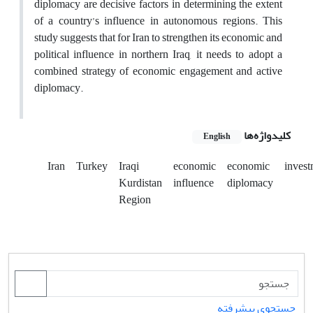
diplomacy are decisive factors in determining the extent
of a country’s influence in autonomous regions. This
study suggests that for Iran to strengthen its economic and
political influence in northern Iraq, it needs to adopt a
combined strategy of economic engagement and active
diplomacy.
کلیدواژه‌ها
English
Iran
Turkey
Iraqi
economic
economic
invest
Kurdistan
influence
diplomacy
Region
جستجوی پیشرفته