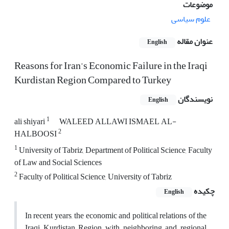
موضوعات
علوم سیاسی
عنوان مقاله
English
Reasons for Iran’s Economic Failure in the Iraqi
Kurdistan Region Compared to Turkey
نویسندگان
English
1
ali shiyari
WALEED ALLAWI ISMAEL AL-
2
HALBOOSI
1
University of Tabriz, Department of Political Science, Faculty
of Law and Social Sciences
2
Faculty of Political Science, University of Tabriz
چکیده
English
In recent years, the economic and political relations of the
Iraqi Kurdistan Region with neighboring and regional