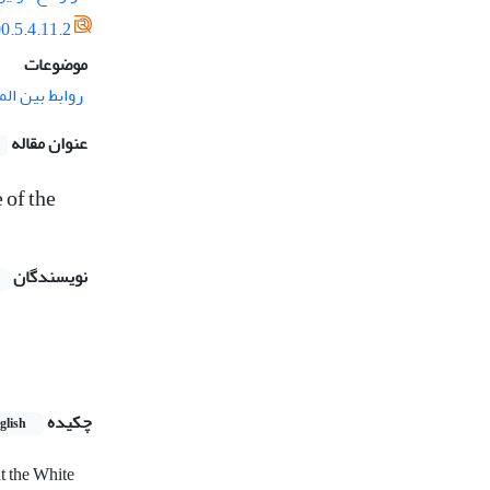
0.5.4.11.2
موضوعات
روابط بین الم
عنوان مقاله
 of the
نویسندگان
چکیده
glish
at the White