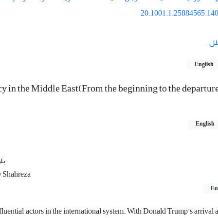
20.1001.1.25884565.140
لل
English
y in the Middle East(From the beginning to the departure
English
بلو
ty,Shahreza
En
nfluential actors in the international system. With Donald Trump's arrival 