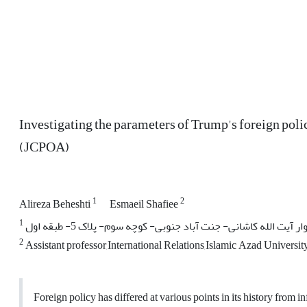
Investigating the parameters of Trump's foreign polic
(JCPOA)
1
2
Alireza Beheshti
Esmaeil Shafiee
1
ار آیت الله کاشانی- جنت آباد جنوبی- کوچه سوم- پلاک 5- طبقه اول
2
Assistant professor,International Relations,Islamic Azad Universi
Foreign policy has differed at various points in its history from i