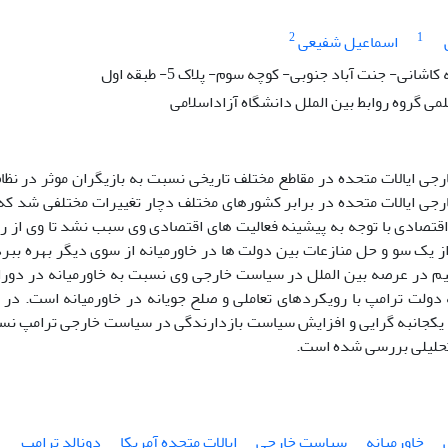
2
1
اسماعیل شفیعی
کاشانی- جنت آباد جنوبی- کوچه سوم- پلاک 5- طبقه اول
ی گروه روابط بین الملل دانشگاه آزاداسلامی
ی ایالات متحده در مقاطع مختلف تاریخی نسبت به بازیگران موثر در نظام
ی ایالات متحده در برابر کشورهای مختلف دچار تغییرات مختلفی شد که 
قتصادی با توجه به پیشینه فعالیت های اقتصادی وی سبب نشد تا وی از رو
از یک سو و حل منازعات بین دولت ها در خاورمیانه از سوی دیگر بهره ببرد
یم در عرصه بین الملل در سیاست خارجی وی نسبت به خاورمیانه در دورا
 دولت ترامپ با رویکردهای تعاملی و صلح جویانه در خاورمیانه است. در 
یکجانبه گرایی و افزایش سیاست بازدارندگی در سیاست خارجی ترامپ نسبت 
حلیلی بررسی شده است.
خاورمیانه
سیاست خارجی
ایالات متحده آمریکا
دونالد ترامپ