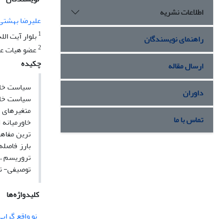
اطلاعات نشریه
علیرضا بهشتی
1
بلوار آیت الله 
راهنمای نویسندگان
2
عضو هیات علم
چکیده
ارسال مقاله
سیاست خارج
داوران
سیاست خارج
متغیرهای ا
تماس با ما
خاورمیانه 
ترین مفاه
بارز فاصله
تروریسم ، 
توصیفی- ت
کلیدواژه‌ها
نو واقع گرایی