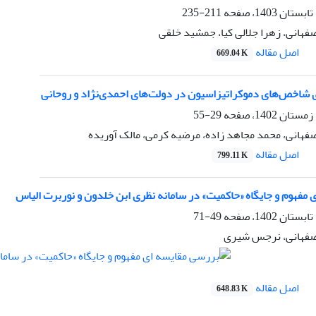
211-235
فهانی، زهرا جلالی کیا، جمشید خلقی
اصل مقاله
669.04 K
 شاخص‌های دموکراتیزاسیون در دولت‌های احمدی‌نژاد و روحانی
29-55
فهانی، محمد مجاهد زاده، مرضیه کرمی، مالک آوریده
اصل مقاله
799.11 K
مفهوم و جایگاه «حاکمیت» در سامانه نظری ابن خلدون و نوربرت الیاس
49-71
صفهانی، نرجس شیری
اصل مقاله
648.83 K