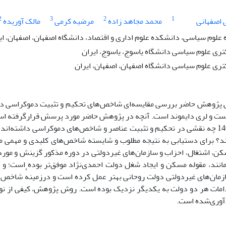
2
3
2
1
 اصفهانی
محمد مجاهد زاده
مرضیه کرمی
مالک آوریده
 علوم سیاسی، دانشکده علوم اداری و اقتصاد، دانشگاه اصفهان، اصفهان، ای
ی علوم سیاسی دانشگاه یاسوج، یاسوج، ایران
ی علوم سیاسی دانشگاه اصفهان، اصفهان، ایران
پژوهش حاضر بررسی مقایسه‌ای شاخص‌های تحکیم و تثبیت دموکراسی در دو
ست و لری دایموند است. آنچه در پژوهش حاضر مورد پرسش قرارگرفته است
1384 تا 1400 چه نقشی در تحکیم و تثبیت عناصر و شاخص‌های دموکراسی داشته‌
د؟ برای دستیابی به نتیجه مطلوب و شایسته شاخص‌های کلیدی و مهمی 
ن، اشتغال، احزاب و سازمان‌های غیردولتی در دوره مذکور گزینش و مورد 
نند، مقوله مسکن و ایجاد شغل دولت احمدی‌نژاد موفق‌تر بوده است؛ و 
مان‌های غیردولتی دولت روحانی بهتر عمل کرده است و درزمینهٔ شاخص
مات هر دو دولت به یکدیگر نزدیک بوده است. روش پژوهش، کیفی از نوع تب
آوری‌شده است.