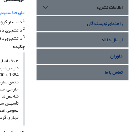
اطلاعات نشریه
علیرضا سمیعی
1
دانشیار گروه
راهنمای نویسندگان
2
دانشجوی دکتر
3
دانشجوی دکتر
ارسال مقاله
چکیده
داوران
هدف اصلی 
مارتین لیپ
تماس با ما
محقق سازن
خارجی، مسک
شاخص‌ها ما
تأسیس ساز
عمومی اقدا
مجازی گرد