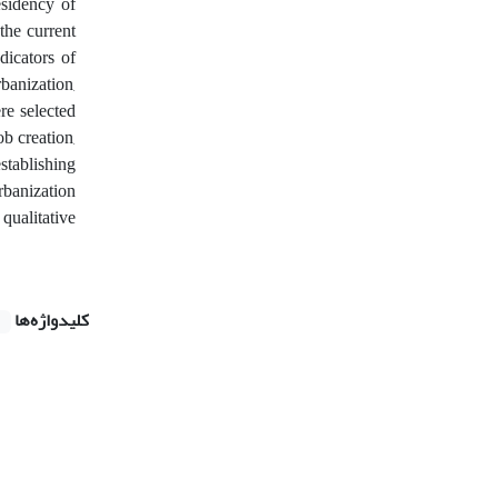
esidency of
he current
dicators of
anization,
re selected
b creation,
stablishing
rbanization
qualitative
کلیدواژه‌ها