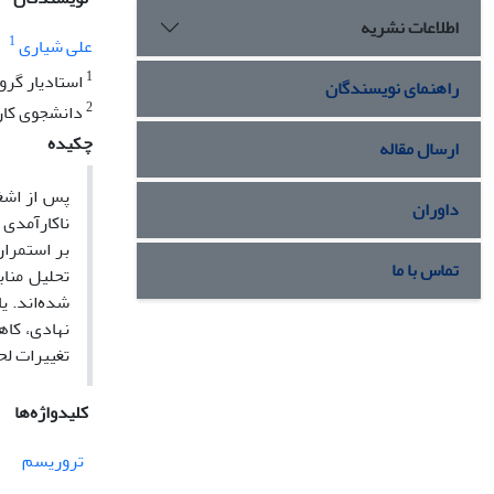
اطلاعات نشریه
1
علی شیاری
1
استادیار گرو
راهنمای نویسندگان
2
دانشجوی کارش
چکیده
ارسال مقاله
داوران
ناکارآمدی 
بر استمرار
تماس با ما
تحلیل منا
شده‌اند. ی
نهادی، کاه
تغییرات لح
کلیدواژه‌ها
تروریسم
ع