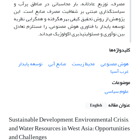
مصرف
،
توزیع عادلانه، بار محاسباتی در مناطق پرآب و
سیاستگذاری مبتنی بر شفافیت مصرف منابع است. این
پژوهش از روش تحقیق کیفی بهره­گرفته و همگرایی نظریه
توسعه پایدار با فناوری
هوش مصنوعی، را مستلزم تعادل
بین نوآوری و مسئولیت­پذیری اکولوژیک می­داند.
کلیدواژه‌ها
هوش مصنوعی
محیط زیست
منابع آبی
توسعه پایدار
غرب آسیا
موضوعات
علوم سیاسی
عنوان مقاله
English
Sustainable Development, Environmental Crisis,
and Water Resources in West Asia: Opportunities
and Challenges