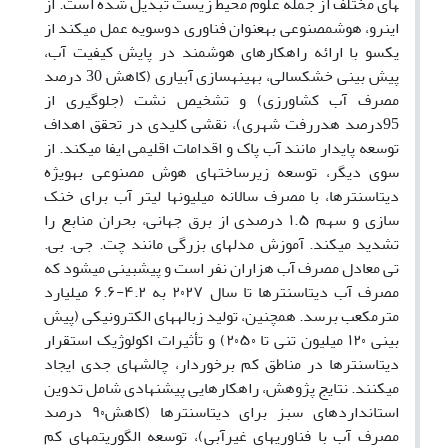
های مختلف از جمله علوم محیط زیست تبدیل شده است
.
از
اینرو، هوش­مصنوعی به­عنوان فناوری دوسویه عمل می­کند از
یکسو با ارائه راهکارهای هوشمند در پایش کیفیت آب،
پیش بینی خشکسالی، بهینه­سازی آبیاری (کاهش
30 درصد
مصرف آب کشاورزی) و تشخیص نشت (جلوگیری از
95درصد
هدررفت شهری)، نقشی کلیدی در تحقق اهداف
توسعه پایدار
مانند آب پاک و اقدامات اقلیمی ایفا می­کند. از
سوی دیگر، توسعه زیرساخت­های
هوش مصنوعی به­ویژه
دیتاسنترها، با مصرف سالانه میلیون­ها لیتر آب برای
خنک
سازی و سهم
۱.۵
درصدی از برق جهانی، بحران منابع را
تشدید می­کند. آموزش مدل­های بزرگی مانند
چت. جی. بی.
تی معادل مصرف آب هزاران نفر است و پیش­بینی می­شود که
مصرف آب دیتاسنترها تا سال
۲۰۲۷
به
۴.۲
-
۶.۶
میلیارد
مترمکعب برسد. همچنین، تولید زباله­های الکترونیکی (پیش
بینی
۱۲۰
میلیون تنی تا
۲۰۵۰)
و تأثیرات اکولوژیک استقرار
دیتاسنترها در مناطق کم برخوردار، چالش­های جدی ایجاد
می­کنند. نتایج پژوهش، راهکارهایی پیشنهادی شامل تدوین
استانداردهای سبز برای دیتاسنترها (کاهش­
۹۰
درصد
مصرف آب با فناوری­های غیرآبی)، توسعه الگوریتم­های کم