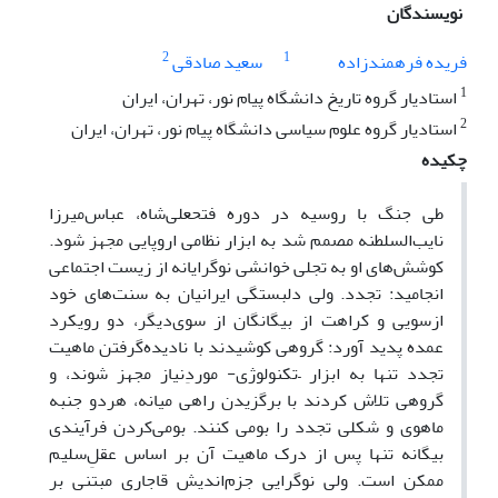
نویسندگان
2
1
فریده فرهمندزاده
سعید صادقی
1
استادیار گروه تاریخ دانشگاه پیام نور، تهران، ایران
2
استادیار گروه علوم سیاسی دانشگاه پیام نور، تهران، ایران
چکیده
طی جنگ‌ با روسیه در دوره فتحعلی‌شاه، عباس‌میرزا
نایب‌السلطنه مصمم شد به ابزار نظامی اروپایی مجهز شود.
کوشش‌های او به تجلی خوانشی نوگرایانه از زیست اجتماعی
انجامید: تجدد. ولی دلبستگی ایرانیان به سنت‌های خود
ازسویی و کراهت از بیگانگان از سوی‌دیگر، دو رویکرد
عمده پدید آورد: گروهی کوشیدند با نادیده‌گرفتن ماهیت
تجدد تنها به ابزار –تکنولوژی- موردِنیاز مجهز شوند، و
گروهی تلاش کردند با برگزیدن راهی میانه، هردو جنبه
ماهوی و شکلی تجدد را بومی کنند. بومی‌کردن فرآیندی
بیگانه تنها پس از درک ماهیت آن بر اساس عقلِ‌سلیم
ممکن است. ولی نوگرایی جزم‌اندیش قاجاری مبتنی بر