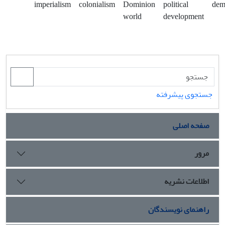
imperialism
colonialism
Dominion
political
dem
world
development
جستجوی پیشرفته
صفحه اصلی
مرور
اطلاعات نشریه
راهنمای نویسندگان