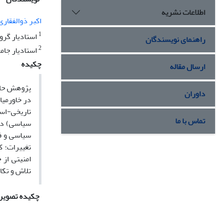
اطلاعات نشریه
اکبر ذوالفقاری
1
استادیار گروه
راهنمای نویسندگان
2
استادیار جام
چکیده
ارسال مقاله
پژوهش حاضر
داوران
در خاورمیا
تاریخی-اسن
تماس با ما
سیاسی) در
سیاسی و فر
تغییرات؛ 
امنیتی از
تلاش و تکا
چکیده تصویر