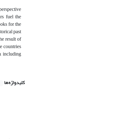
perspective
rs fuel the
oks for the
torical past
he result of
he countries
n, including
کلیدواژه‌ها