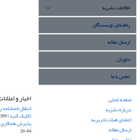
اطلاعات نشریه
راهنمای نویسندگان
ارسال مقاله
داوران
تماس با ما
اخبار و اعلانات
صفحه اصلی
انتقال فصلنامه 
درباره نشریه
(کلیک کنید)
99-04-20
اعضای هیات تحریریه
پذیرش همکاری بر
ارسال مقاله
04-20
تماس با ما