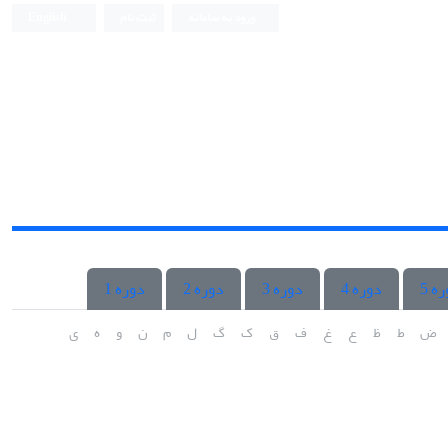
ورود به سامانه
ثبت نام
English
ه 5
دوره 4
دوره 3
دوره 2
دوره 1
ض
ط
ظ
ع
غ
ف
ق
ک
گ
ل
م
ن
و
ه
ی