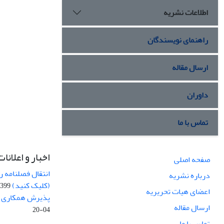
اطلاعات نشریه
راهنمای نویسندگان
ارسال مقاله
داوران
تماس با ما
اخبار و اعلانات
صفحه اصلی
انتقال فصلنامه 
درباره نشریه
(کلیک کنید)
99-04-20
اعضای هیات تحریریه
پذیرش همکاری بر
ارسال مقاله
04-20
تماس با ما