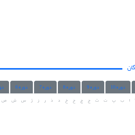
گان
دوره 10
دوره 9
دوره 8
دوره 7
دوره 6
دور
ا
ب
پ
ت
ث
ج
چ
ح
خ
د
ذ
ر
ز
ژ
س
ش
ص