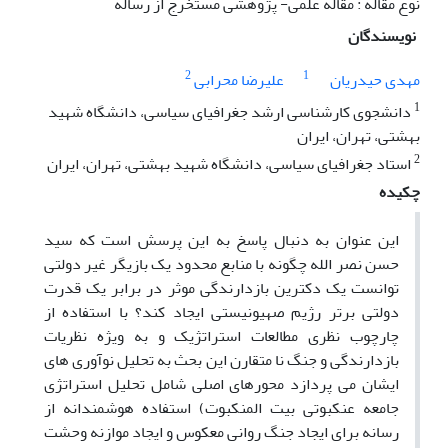
نوع مقاله : مقاله علمی- پژوهشی مستخرج از رساله
نویسندگان
2
1
مهدی حیدریان
علیرضا محرابی
1
دانشجوی کارشناسی ارشد جغرافیای سیاسی، دانشگاه شهید
بهشتی، تهران، ایران
2
استاد جغرافیای سیاسی، دانشگاه شهید بهشتی، تهران، ایران
چکیده
این عنوان به دنبال پاسخ به این پرسش است که سید
حسن نصر الله چگونه با منابع محدود یک بازیگر غیر دولتی
توانست یک دکترین بازدارندگی موثر در برابر یک قدرت
دولتی برتر رژیم صهیونیستی ایجاد کند؟ با استفاده از
چارچوب نظری مطالعات استراتژیک و به ویژه نظریات
بازدارندگی و جنگ نا متقارن این بحث به تحلیل نوآوری های
ایشان می پردازد محورهای اصلی شامل تحلیل استراتژی
جامعه عنکبوتی بیت المنکبوت) استفاده هوشمندانه از
رسانه برای ایجاد جنگ روانی معکوس و ایجاد موازنه وحشت