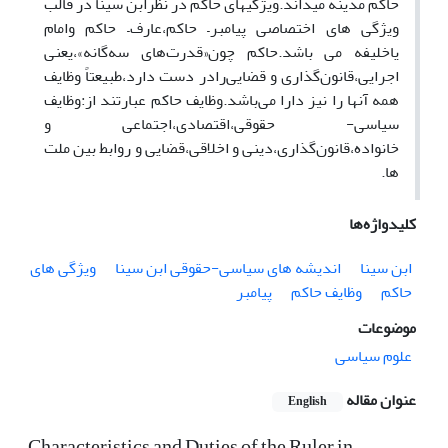
حاکم مدینه میداند.ویژگیهای حاکم در نظرابن سینا در قالب
ویژگی های اختصاصی پیامبر– حاکم،عارف– حاکم وامام
یاخلیفه می باشد.حاکم چون«قدرت‌‌های سه‌گانه»،یعنی‌
اجرایی،قانون‌گذاری‌ و قضایی‌رادر دست‌ دارد،طبیعتاً وظایف‌
همه آنها را نیز‌ دارا می‌باشد.‌وظایف‌ حاکم عبارتند از:‌وظایف‌
سیاسی-‌ حقوقی‌،‌اقتصادی،‌اجتماعی و
خانواده،قانون‌گذاری،دینی و اخلاقی‌،قضایی‌ و روابط‌ بین ملت
ها.
کلیدواژه‌ها
ابن سینا
اندیشه های سیاسی-حقوقی ابن سینا
ویژگی های
حاکم
وظایف حاکم
پیامبر
موضوعات
علوم سیاسی
عنوان مقاله
English
Characteristics and Duties of the Ruler in