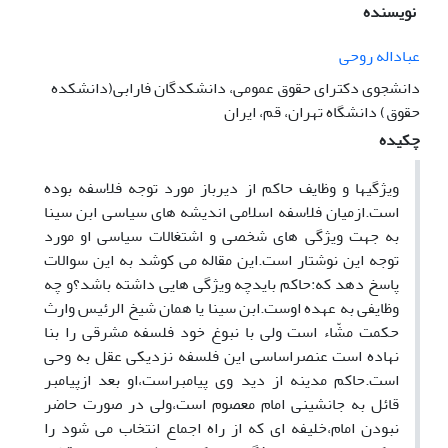
نویسنده
عباداله روحی
دانشجوی دکترای حقوق عمومی، دانشکدگان فارابی(دانشکده
حقوق) دانشگاه تهران، قم، ایران
چکیده
ویژگیها و وظایف حاکم از دیرباز مورد توجه فلاسفه بوده
است.ازمیان فلاسفه اسلامی اندیشه های سیاسی ابن سینا
به جهت ویژگی های شخصی و اشتغالات سیاسی او مورد
توجه این نوشتار است.این مقاله می کوشد به این سوالات
پاسخ دهد که:حاکم بایدچه ویژگی هایی داشته باشد؟و چه
وظایفی به عهده اوست.ابن سینا یا همان شیخ الرئیس وارث
حکمت مشّاء است ولی با نبوغ خود فلسفه مشرقی را بنا
نهاده است عنصراساسی این فلسفه نزدیکی عقل به وحی
است.حاکم مدینه از دید وی پیامبراست،او بعد ازپیامبر
قائل به جانشینی امام معصوم است،ولی در صورت حاضر
نبودن امام،خلیفه ای که از راه اجماع انتخاب می شود را