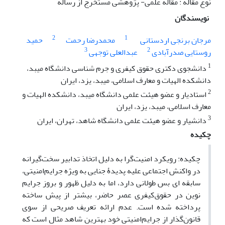
نوع مقاله : مقاله علمی- پژوهشی مستخرج از رساله
نویسندگان
2
1
مرجان برنجی اردستانی
محمدرضا رحمت
حمید
3
2
روستایی صدرآبادی
عبدالعلی توجهی
1
دانشجوی دکتری حقوق کیفری و جرم شناسی دانشگاه میبد،
دانشکده الهیات و معارف اسلامی، میبد، یزد، ایران
2
استادیار و عضو هیئت علمی دانشگاه میبد، دانشکده الهیات و
معارف اسلامی، میبد، یزد، ایران
3
دانشیار و عضو هیئت علمی دانشگاه شاهد، تهران، ایران
چکیده
چکیده: رویکرد امنیت‌گرا به دلیل اتخاذ تدابیر سخت‌گیرانه
در واکنش اجتماعی علیه پدیدۀ جنایی به ویژه جرایم‌امنیتی،
سابقه ای بس طولانی دارد، اما به دلیل ظهور و بروز جرایم
نوین در حقوق‌کیفری عصر حاضر، بیشتر از پیش ساخته
پرداخته شده است. عدم ارائه تعریف صریحی از سوی
قانون‌گذار از جرایم‌امنیتی خود بهترین شاهد مثال است که