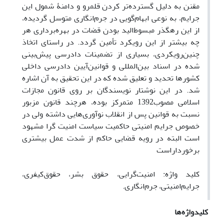
مقنن به دلیل گسترده‌تر کردن قلمرو و دامنۀ شمول این
جرایم، به نوعی ابهام‌گویی در جرم‌انگاری متوسل گردیده،
از این رهگذر مبسوط‌الید بودن قضات در بهره‌برداری هر
چه بیشتر از این رویکرد تأمین گردد. در راستای اتخاذ
چنین‌رویکردی، بسیاری از تضمینات دادرسی پیش‌بینی
شده در اسناد بین‌المللی و قوانین‌آیین دادرسی داخلی
کشورها تحدید و تعلیق شده که در این تحقیق به آن اشاره
شد. در این نوشتار نویسندگان بر روی قانون مجازات
اسلامی مصوب1392 متمرکز بوده، هرچند قانون مزبور
نسبت به قوانین پس از انقلاب نوآوری‌هایی داشته ولی در
خصوص جرایم امنیتی حاکمیت سیاست امنیت گرا مشهود
است البته در رویه قضایی حاکم از شدت عمل بیشتری
برخورداراست
کلید واژه: امنیت‌گرایی، حقوق بشر، حقوق‌کیفری،
جرایم‌امنیتی، جرم‌انگاری.
کلیدواژه‌ها