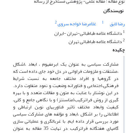
نوع مقاله : مقاله علمی- پژوهشی مستخرج از رساله
نویسندگان
2
1
رضا لایق
غلامرضا خواجه سروی
1
دانشگاه علامه طباطبائی-تهران -ایران
2
دانشگاه علامه طباطبائی تهران
چکیده
مشارکت سیاسی به عنوان یک ابرمفهوم ، ابعاد ،اشکال
،مشتقات و ملزومات فراوانی در دل خود جای داده است که
در گروهها و افراد مختلف جامعه به نسبت شرایط
فرهنگی،اجتماعی و فناورانه وضعیت و نمود متفاوت دارد.
در این نوشتار با عنایت به متون و مقالات متعدد و با بهره
گیری از روش فراترکیب(متاسنتز) و با نگاهی جامع و کلی،
کیفیت وابعاد مختلف تاثیر فناوریهای نوین ارتباطی و
اطلاعاتی را بر اشکال ،ابعاد و مؤلفه های مشارکت سیاسی
مورد بررسی قرار داده ایم. با غربالگری و عملیاتی سازی
گامهای هفتگانه فراترکیب در نهایت 35 مقاله به عنوان