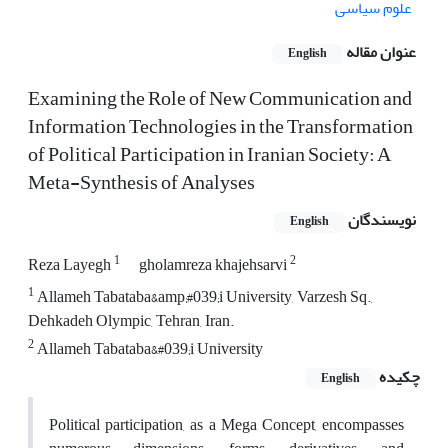
علوم سیاسی
عنوان مقاله
English
Examining the Role of New Communication and
Information Technologies in the Transformation
of Political Participation in Iranian Society: A
Meta-Synthesis of Analyses
نویسندگان
English
1
2
Reza Layegh
gholamreza khajehsarvi
1
Allameh Tabataba&amp;#039;i University, Varzesh Sq.,
Dehkadeh Olympic, Tehran, Iran.
2
Allameh Tabataba&#039;i University
چکیده
English
Political participation, as a Mega Concept, encompasses