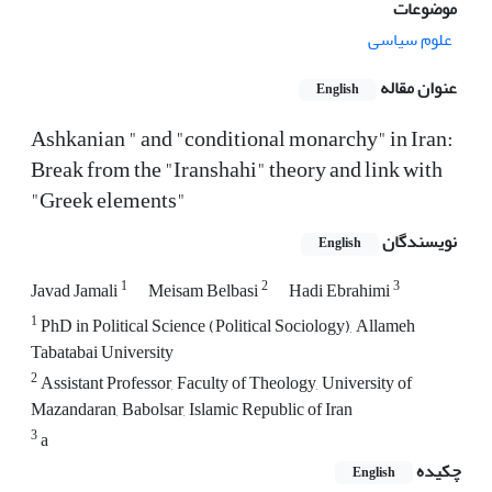
موضوعات
علوم سیاسی
عنوان مقاله
English
Ashkanian " and "conditional monarchy" in Iran:
Break from the "Iranshahi" theory and link with
"Greek elements"
نویسندگان
English
1
2
3
Javad Jamali
Meisam Belbasi
Hadi Ebrahimi
1
PhD in Political Science (Political Sociology), Allameh
Tabatabai University
2
Assistant Professor, Faculty of Theology, University of
Mazandaran, Babolsar, Islamic Republic of Iran
3
a
چکیده
English