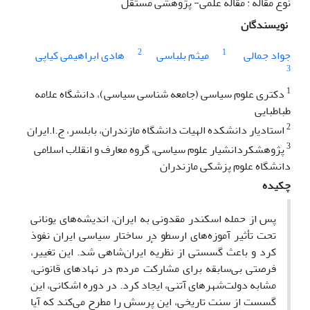
نوع مقاله : مقاله علمی- پژوهشی مستقل
نویسندگان
2
1
جواد جمالی
میثم بلباسی
هادی ابراهیمی کیاپی
3
1
دکتری علوم سیاسی (جامعه شناسی سیاسی)، دانشگاه علامه
طباطبایی
2
استادیار دانشکده الهیات دانشگاه مازندران، بابلسر، ج.ا.ایران
3
پژوهشکردانشیار علوم سیاسی، گروه معارف و انقلاب اسلامی
دانشگاه علوم پزشکی مازندران
چکیده
پس از حمله اسکندر مقدونی به ایران، اندیشه‌های یونانی
تحت تأثیر آموزه‌های ارسطو در ساختار سیاسی ایران نفوذ
کرد و باعث گسستی از نظریهٔ ایران‌شاهی شد. این تغییر،
فرصتی بی‌سابقه برای مشارکت مردم در نهادهای قانونی،
مشابه دولت‌شهرهای آتنی، ایجاد کرد. در دوره اشکانی، این
گسست از سنت تاریخی، این پرسش را مطرح می‌کند که آیا