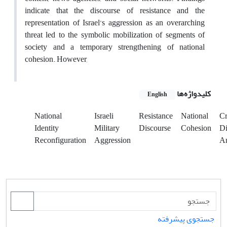
indicate that the discourse of resistance and the
representation of Israel’s aggression as an overarching
threat led to the symbolic mobilization of segments of
society and a temporary strengthening of national
cohesion. However,
کلیدواژه‌ها
English
National
Israeli
Resistance
National
Cr
Identity
Military
Discourse
Cohesion
Di
Reconfiguration
Aggression
An
جستجوی پیشرفته