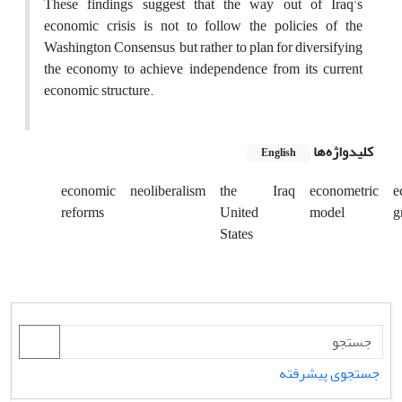
These findings suggest that the way out of Iraq's
economic crisis is not to follow the policies of the
Washington Consensus, but rather to plan for diversifying
the economy to achieve independence from its current
economic structure.
کلیدواژه‌ها
English
economic
neoliberalism
the
Iraq
econometric
e
reforms
United
model
g
States
جستجوی پیشرفته