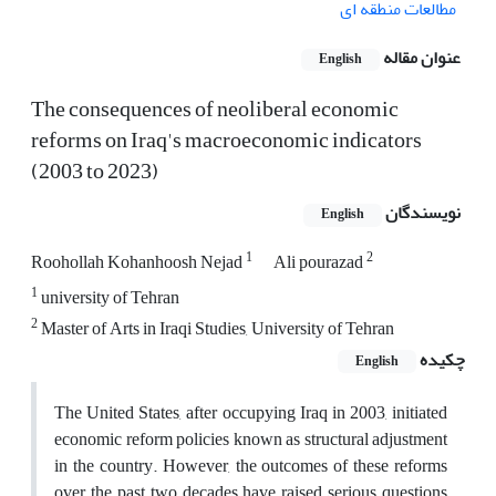
مطالعات منطقه ای
عنوان مقاله
English
The consequences of neoliberal economic
reforms on Iraq's macroeconomic indicators
(2003 to 2023)
نویسندگان
English
1
2
Roohollah Kohanhoosh Nejad
Ali pourazad
1
university of Tehran
2
Master of Arts in Iraqi Studies, University of Tehran
چکیده
English
The United States, after occupying Iraq in 2003, initiated
economic reform policies known as structural adjustment
in the country. However, the outcomes of these reforms
over the past two decades have raised serious questions