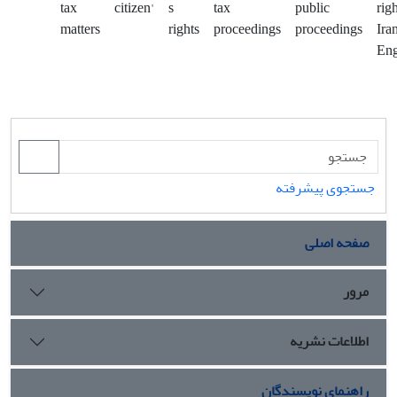
tax
citizen'
s
tax
public
rig
matters
rights
proceedings
proceedings
Ira
Eng
جستجوی پیشرفته
صفحه اصلی
مرور
اطلاعات نشریه
راهنمای نویسندگان